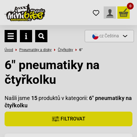
0
cz
Čeština
Úvod
Pneumatiky a disky
Čtyřkolky
6"
6" pneumatiky na
čtyřkolku
Našli jsme
15
produktů v kategorii:
6" pneumatiky na
čtyřkolku
FILTROVAT