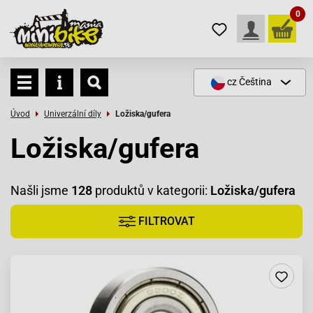
0
cz
Čeština
Úvod
Univerzální díly
Ložiska/gufera
Ložiska/gufera
Našli jsme
128
produktů v kategorii:
Ložiska/gufera
FILTROVAT