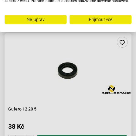
zážitku z webu. Pro více informací o cookies používáme otevřené nastavení.
Do košíku
Ne, uprav
Přijmout vše
Skladem
Gufero 12 20 5
38 Kč