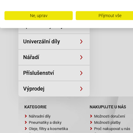
Řetězy
Ne, uprav
Přijmout vše
Oblečení a
sportovní výstroj
Univerzální díly
Nářadí
Příslušenství
Výprodej
KATEGORIE
NAKUPUJTE U NÁS
Náhradní díly
Možnosti doručení
Pneumatiky a disky
Možnosti platby
Oleje, filtry a kosmetika
Proč nakupovat u nás