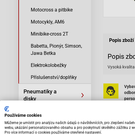
Motocross a pitbike
Motocykly, AM6
Minibike-cross 2T
Popis zboží
Babetta, Pionýr, Simson,
Jawa Betka
Popis zb
Elektrokolobežky
Vysoká kvalita
Příslušenství/doplňky
Vybav
Pneumatiky a
odbo
disky
pers
Oleje, filtry a
Používáme cookies
kosmetika
Můžeme je umístit pro analýzu našich údajů o návštěvnících, pro zlepšení naše
webu, ukázání personalizovaného obsahu a pro poskytnutí skvělého zážitku z w
Pro více informací o cookies používáme otevřené nastavení.