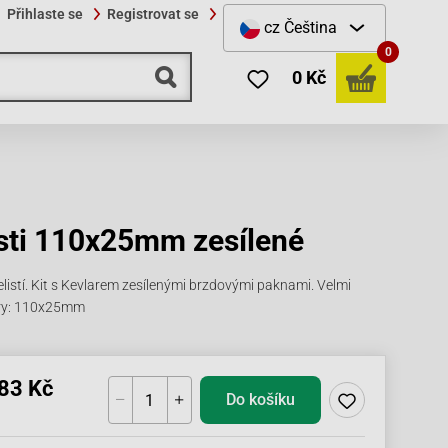
Přihlaste se
Registrovat se
cz
Čeština
0
0 Kč
isti 110x25mm zesílené
listí. Kit s Kevlarem zesílenými brzdovými paknami. Velmi
ěry: 110x25mm
83 Kč
Do košíku