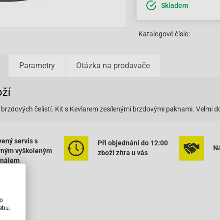
Skladem
Katalogové číslo:
Parametry
Otázka na prodavače
oží
 brzdových čelistí. Kit s Kevlarem zesílenými brzdovými paknami. Velm
ený servis s
Při objednání do 12:00
Na
rným vyškoleným
zboží zítra u vás
onálem
ho
ebu.