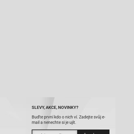
SLEVY, AKCE, NOVINKY?
Buďte první kdo o nich ví. Zadejte svůj e-
mail a nenechte si je ujít.