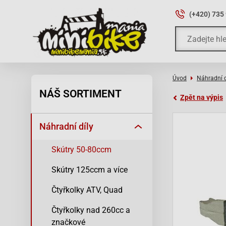
(+420) 735
Úvod
Náhradní d
NÁŠ SORTIMENT
Zpět na výpis
Náhradní díly
Skútry 50-80ccm
Skútry 125ccm a více
Čtyřkolky ATV, Quad
Čtyřkolky nad 260cc a
značkové