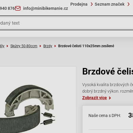
Prodejna
Seznam značek
 940 876
info@minibikemanie.cz
íly
Skútry 50-80ccm
Brzdy
Brzdové čelisti 110x25mm zesílené
Brzdové čel
Vysoká kvalita brzdových če
dobrý brzdný výkon. rozm
Zobrazit více
3
Naše cena s DPH: