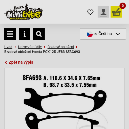
0
cz
Čeština
Úvod
Univerzální díly
Brzdové obložení
Brzdové obložení Honda PCX125 JF83 SFAC693
Zpět na výpis