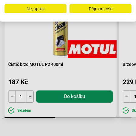
Ne, uprav
Přijmout vše
Čistič brzd MOTUL P2 400ml
Brzdov
187 Kč
229 
Do košíku
Skladem
Sk