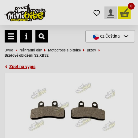
0
cz
Čeština
Úvod
Náhradní díly
Motocross a pitbike
Brzdy
Brzdové obložení S2 XB32
Zpět na výpis