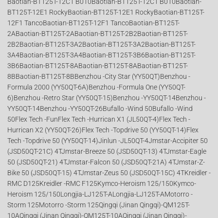
Baotian-BT125T-12C1 B010Baotian-BT125T-12C1 B010Baotian-
BT125T-12E1 RockyBaotian-BT125T-12E1 RockyBaotian-BT125T-
12F1 TancoBaotian-BT125T-12F1 TancoBaotian-BT125T-
2ABaotian-BT125T-2ABaotian-BT125T-2B2Baotian-BT125T-
2B2Baotian-BT125T-3A2Baotian-BT125T-3A2Baotian-BT125T-
3A4Baotian-BT125T-3A4Baotian-BT125T-3B6Baotian-BT125T-
3B6Baotian-BT125T-8ABaotian-BT125T-8ABaotian-BT125T-
8BBaotian-BT125T-8BBenzhou -City Star (YY50QT)Benzhou -
Formula 2000 (YY50QT-6A)Benzhou -Formula One (YY50QT-
6)Benzhou -Retro Star (YY50QT-15)Benzhou -YY50QT-14Benzhou -
YY50QT-14Benzhou -YY50QT-26Bufallo -Wind 50Bufallo -Wind
50Flex Tech -FunFlex Tech -Hurrican X1 (JL50QT-4)Flex Tech -
Hurrican X2 (YY50QT-26)Flex Tech -Topdrive 50 (YY50QT-14)Flex
Tech -Topdrive 50 (YY50QT-14)Jinlun -JL50QT-4Jmstar-Accipiter 50
(JSD50QT-21C) 4TJmstar-Breeze 50 (JSD50QT-13) 4TJmstar-Eagle
50 (JSD50QT-21) 4TJmstar-Falcon 50 (JSD50QT-21A) 4TJmstar-Z-
Bike 50 (JSD50QT-15) 4TJmstar-Zeus 50 (JSD50QT-15C) 4TKreidler -
RMC D125Kreidler -RMC F125Kymco-Heroism 125/150Kymco-
Heroism 125/150Longjia-LJ125T-ALongjia-LJ125T-AMotorro -
Storm 125Motorro -Storm 125Qingqi (Jinan Qingqi)-QM125T-
10AQingqi (Jinan Qingqi)-QM125T-10AQingqi (Jinan Qingqi)-