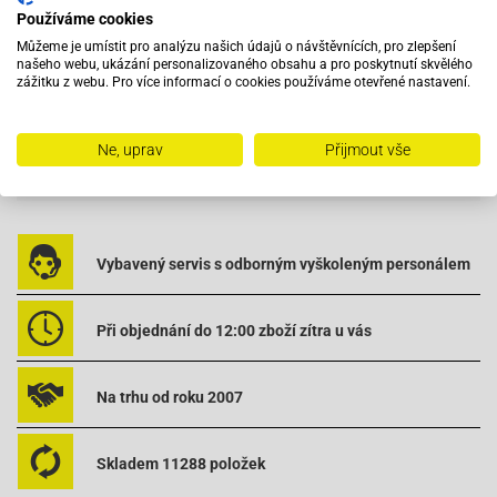
můžete využít plný potenciál vašeho motoru. Omezení počtu otáček
Používáme cookies
u originálních CDI je přibližně 8.000-9.000 U/min.
Můžeme je umístit pro analýzu našich údajů o návštěvnících, pro zlepšení
Vhodné také pro:
našeho webu, ukázání personalizovaného obsahu a pro poskytnutí skvělého
zážitku z webu. Pro více informací o cookies používáme otevřené nastavení.
Baotian-BT125T-12C1 B010
Baotian-BT125T-12C1 B010
Baotian-BT125T-12E1 Rocky
Ne, uprav
Přijmout vše
Čítať viac
Baotian-BT125T-12E1 Rocky
Baotian-BT125T-12F1 Tanco
Baotian-BT125T-12F1 Tanco
Baotian-BT125T-2A
Vybavený servis s odborným vyškoleným personálem
Baotian-BT125T-2A
Baotian-BT125T-2B2
Baotian-BT125T-2B2
Při objednání do 12:00 zboží zítra u vás
Baotian-BT125T-3A2
Baotian-BT125T-3A2
Na trhu od roku 2007
Baotian-BT125T-3A4
Baotian-BT125T-3A4
Baotian-BT125T-3B6
Skladem 11288 položek
Baotian-BT125T-3B6