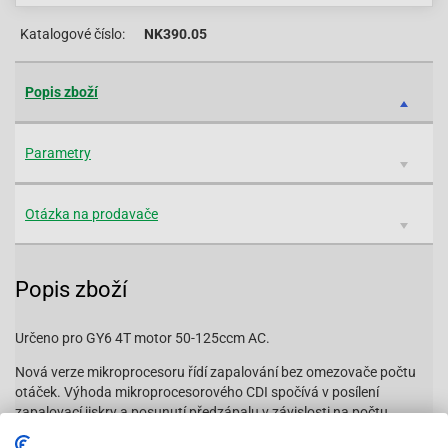
Katalogové číslo:
NK390.05
Popis zboží
Parametry
Otázka na prodavače
Popis zboží
Určeno pro GY6 4T motor 50-125ccm AC.
Nová verze mikroprocesoru řídí zapalování bez omezovače počtu
otáček. Výhoda mikroprocesorového CDI spočívá v posílení
zapalovací jiskry a posunutí předzápalu v závislosti na počtu
otáček. To je ta pravá závodní součástka! S tímto CDI zařízením