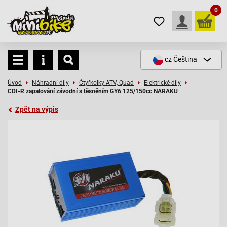
0
cz
Čeština
Úvod
Náhradní díly
Čtyřkolky ATV, Quad
Elektrické díly
CDI-R zapalování závodní s těsněním GY6 125/150cc NARAKU
Zpět na výpis