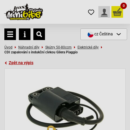
0
cz
Čeština
Úvod
Náhradní díly
Skútry 50-80ccm
Elektrické díly
CDI zapalování s indukční cívkou Gilera Piaggio
Zpět na výpis