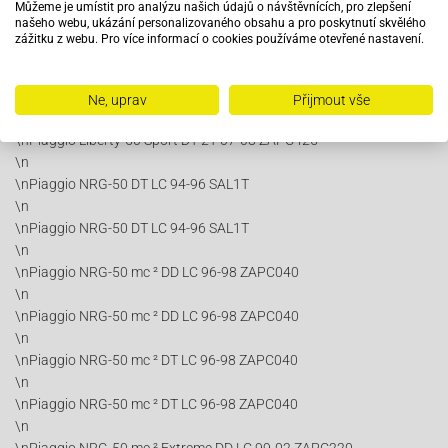
\nPiaggio Liberty 50 RST-DT 2T 04-06 ZAPC421
Můžeme je umístit pro analýzu našich údajů o návštěvnících, pro zlepšení
našeho webu, ukázání personalizovaného obsahu a pro poskytnutí skvělého
\n
zážitku z webu. Pro více informací o cookies používáme otevřené nastavení.
\nPiaggio Liberty 50 RST-DT 2T 04-06 ZAPC421
\n
\nPiaggio Liberty-50 Sport DT 2T 07-08 ZAPC425
Ne, uprav
Přijmout vše
\n
\nPiaggio Liberty-50 Sport DT 2T 07-08 ZAPC425
\n
\nPiaggio NRG-50 DT LC 94-96 SAL1T
\n
\nPiaggio NRG-50 DT LC 94-96 SAL1T
\n
\nPiaggio NRG-50 mc ² DD LC 96-98 ZAPC040
\n
\nPiaggio NRG-50 mc ² DD LC 96-98 ZAPC040
\n
\nPiaggio NRG-50 mc ² DT LC 96-98 ZAPC040
\n
\nPiaggio NRG-50 mc ² DT LC 96-98 ZAPC040
\n