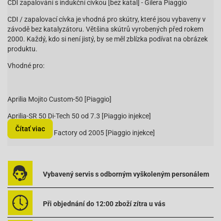
CDI zapalování s indukční cívkou [bez katal] - Gilera Piaggio
CDI / zapalovací cívka je vhodná pro skútry, které jsou vybaveny v
závodě bez katalyzátoru. Většina skútrů vyrobených před rokem
2000. Každý, kdo si není jistý, by se měl zblízka podívat na obrázek
produktu.
Vhodné pro:
Aprilia Mojito Custom-50 [Piaggio]
Aprilia-SR 50 Di-Tech 50 od 7.3 [Piaggio injekce]
Čítať viac
Aprilia-SR 50 R Factory od 2005 [Piaggio injekce]
Aprilia-SR 50 R od 05 [Piaggio]
Aprilia-SR 50 Racing od 07/2003 [Piaggio Motor]
Vybavený servis s odborným vyškoleným personálem
Aprilia-SR 50 Sport od 07/2003 [Piaggio Motor]
Aprilia-SR 50 Street [Piaggio Motor]
Při objednání do 12:00 zboží zítra u vás
Gilera DNA-50