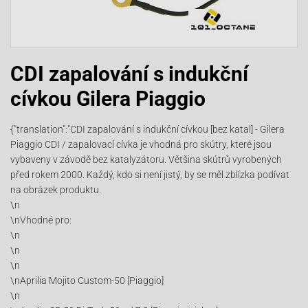
CDI zapalování s indukční
cívkou Gilera Piaggio
{"translation":"CDI zapalování s indukční cívkou [bez katal] - Gilera
Piaggio CDI / zapalovací cívka je vhodná pro skútry, které jsou
vybaveny v závodě bez katalyzátoru. Většina skútrů vyrobených
před rokem 2000. Každý, kdo si není jistý, by se měl zblízka podívat
na obrázek produktu.
\n
\nVhodné pro:
\n
\n
\n
\nAprilia Mojito Custom-50 [Piaggio]
\n