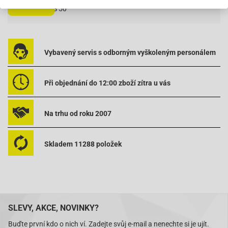
Čítať viac
Keeway-FOCUS 50
Keeway-MATRIX 50 -2008 (V1, V2)
Keeway-RY8 50 -2008
NK400.19
Vybavený servis s odborným vyškoleným personálem
Při objednání do 12:00 zboží zítra u vás
Na trhu od roku 2007
Skladem 11288 položek
SLEVY, AKCE, NOVINKY?
Buďte první kdo o nich ví. Zadejte svůj e-mail a nenechte si je ujít.