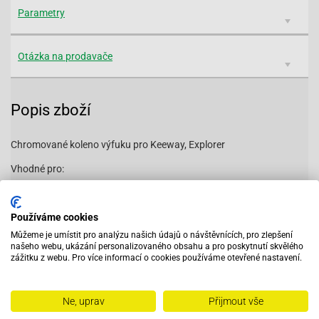
Parametry
Otázka na prodavače
Popis zboží
Chromované koleno výfuku pro Keeway, Explorer
Vhodné pro:
Explorer (A.T.U)-Explorer Race GT50
Používáme cookies
Explorer (A.T.U)-Explorer Race GT50 Limited
Můžeme je umístit pro analýzu našich údajů o návštěvnících, pro zlepšení
Explorer (A.T.U)-Explorer Race GT50 Sondermodell EM 2012
našeho webu, ukázání personalizovaného obsahu a pro poskytnutí skvělého
zážitku z webu. Pro více informací o cookies používáme otevřené nastavení.
Explorer (A.T.U)-Explorer Spin GE50
Explorer (A.T.U)-Explorer Spin GE50 Blue Edition
Generic-B05 Cracker 50 (Spin 50 GE)
Ne, uprav
Přijmout vše
Keeway-F-ACT 50 -2008
Keeway-F-ACT 50 2009-