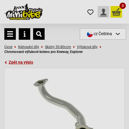
0
cz
Čeština
Úvod
Náhradní díly
Skútry 50-80ccm
Výfukové díly
Chromované výfukové koleno pro Keeway, Explorer
Zpět na výpis