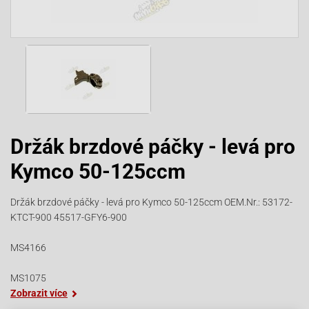
Držák brzdové páčky - levá pro
Kymco 50-125ccm
Držák brzdové páčky - levá pro Kymco 50-125ccm OEM.Nr.: 53172-
KTCT-900 45517-GFY6-900
MS4166
MS1075
Zobrazit více