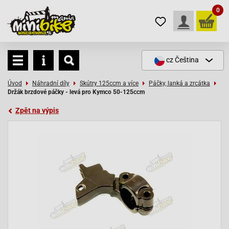
0
cz
Čeština
Úvod
Náhradní díly
Skútry 125ccm a více
Páčky, lanká a zrcátka
Držák brzdové páčky - levá pro Kymco 50-125ccm
Zpět na výpis