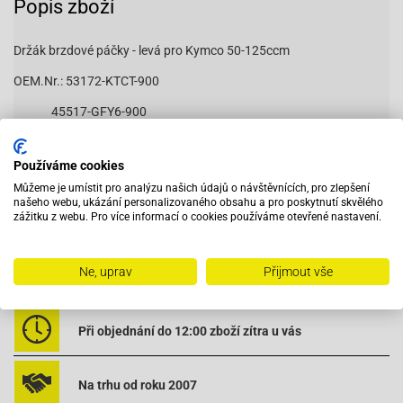
Popis zboží
Držák brzdové páčky - levá pro Kymco 50-125ccm
OEM.Nr.: 53172-KTCT-900
45517-GFY6-900
MS4166
Používáme cookies
MS1075
Můžeme je umístit pro analýzu našich údajů o návštěvnících, pro zlepšení
našeho webu, ukázání personalizovaného obsahu a pro poskytnutí skvělého
zážitku z webu. Pro více informací o cookies používáme otevřené nastavení.
Ne, uprav
Přijmout vše
Vybavený servis s odborným vyškoleným personálem
Při objednání do 12:00 zboží zítra u vás
Na trhu od roku 2007