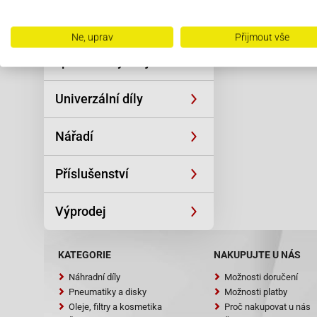
Řetězy
pers
Ne, uprav
Přijmout vše
Oblečení a
sportovní výstroj
Univerzální díly
Nářadí
Příslušenství
Výprodej
KATEGORIE
NAKUPUJTE U NÁS
Náhradní díly
Možnosti doručení
Pneumatiky a disky
Možnosti platby
Oleje, filtry a kosmetika
Proč nakupovat u nás