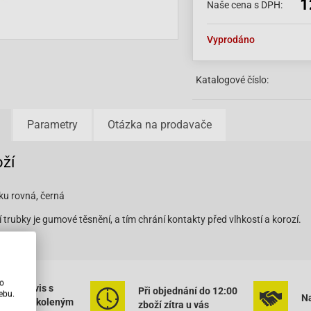
1
Naše cena s DPH:
Vyprodáno
Katalogové číslo:
Parametry
Otázka na prodavače
oží
ku rovná, černá
trubky je gumové těsnění, a tím chrání kontakty před vlhkostí a korozí.
ho
ený servis s
Při objednání do 12:00
ebu.
Na
rným vyškoleným
zboží zítra u vás