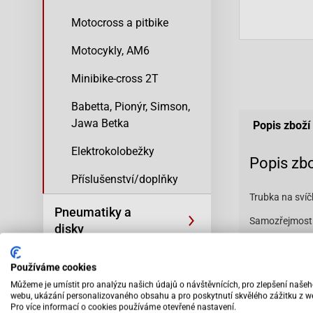
Motocross a pitbike
Motocykly, AM6
Minibike-cross 2T
Babetta, Pionýr, Simson,
Jawa Betka
Popis zboží
Elektrokolobežky
Popis zb
Příslušenství/doplňky
Trubka na svíč
Pneumatiky a
Samozřejmostí 
disky
VC21075
Oleje, filtry a
Používáme cookies
kosmetika
Můžeme je umístit pro analýzu našich údajů o návštěvnících, pro zlepšení naše
Vybav
webu, ukázání personalizovaného obsahu a pro poskytnutí skvělého zážitku z w
odbo
Pro více informací o cookies používáme otevřené nastavení.