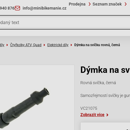
Prodejna
Seznam značek
 940 876
info@minibikemanie.cz
íly
Čtyřkolky ATV, Quad
Elektrické díly
Dýmka na svíčku rovná, černá
Dýmka na sv
Rovná svíčka, černá
Samozřejmostí svíčky je gum
VC21075
Zobrazit více