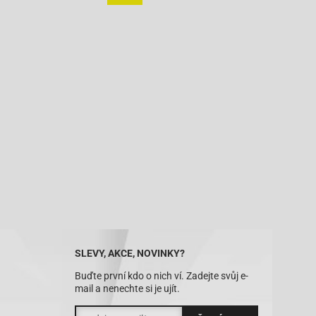
SLEVY, AKCE, NOVINKY?
Buďte první kdo o nich ví. Zadejte svůj e-
mail a nenechte si je ujít.