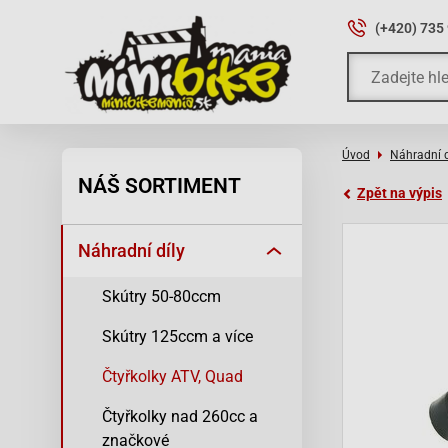
(+420) 735
Úvod
Náhradní d
NÁŠ SORTIMENT
Zpět na výpis
Náhradní díly
Skútry 50-80ccm
Skútry 125ccm a více
Čtyřkolky ATV, Quad
Čtyřkolky nad 260cc a
značkové