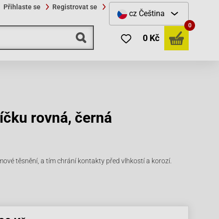
Přihlaste se
Registrovat se
cz
Čeština
0
0 Kč
íčku rovná, černá
ové těsnění, a tím chrání kontakty před vlhkostí a korozí.