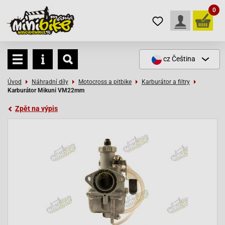
0
cz
Čeština
Úvod
Náhradní díly
Motocross a pitbike
Karburátor a filtry
Karburátor Mikuni VM22mm
Zpět na výpis