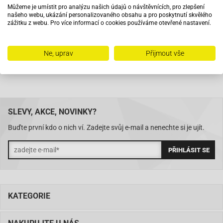
Můžeme je umístit pro analýzu našich údajů o návštěvnících, pro zlepšení
našeho webu, ukázání personalizovaného obsahu a pro poskytnutí skvělého
Na trhu od roku 2007
zážitku z webu. Pro více informací o cookies používáme otevřené nastavení.
Skladem 11288 položek
Ne, uprav
Přijmout vše
SLEVY, AKCE, NOVINKY?
Buďte první kdo o nich ví. Zadejte svůj e-mail a nenechte si je ujít.
KATEGORIE