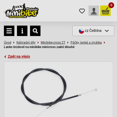
0
cz
Čeština
Úvod
Náhradní díly
Minibike-cross 2T
Páčky, lanká a zrcátka
Lanko brzdové na minibike minicross zadní dlouhé
Zpět na výpis