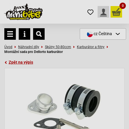
0
cz
Čeština
Úvod
Náhradní díly
Skútry 50-80ccm
Karburátor a filtry
Montážní sada pro Dellorto karburátor
Zpět na výpis