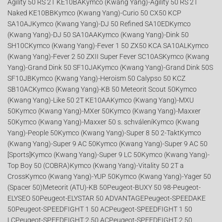
Agility 50 RS 2T KE10BAKymco (Kwang Yang)-Agility 50 RS 2T
Naked KE10BBKymco (Kwang Yang)-Curio 50 CX50 KCP
SA10AJKymco (Kwang Yang)-DJ 50 Refined SA10EDKymco
(Kwang Yang)-DJ 50 SA10AAKymco (Kwang Yang)-Dink 50
SH10CKymco (Kwang Yang)-Fever 1 50 ZX50 KCA SA10ALKymco
(Kwang Yang)-Fever 2 50 ZXII Super Fever SC10ASKymco (Kwang
Yang)-Grand Dink 50 SF10JAKymco (Kwang Yang)-Grand Dink 50S
SF10JBKymco (Kwang Yang)-Heroism 50 Calypso 50 KCZ
SB10ACKymco (Kwang Yang)-KB 50 Meteorit Scout 50Kymco
(Kwang Yang)-Like 50 2T KE10AAKymco (Kwang Yang)-MXU
50Kymco (Kwang Yang)-MXer 50Kymco (Kwang Yang)-Maxxer
50Kymco (Kwang Yang)-Maxxer 50 s. schváleníKymco (Kwang
Yang)-People 50Kymco (Kwang Yang)-Super 8 50 2-TaktKymco
(Kwang Yang)-Super 9 AC 50Kymco (Kwang Yang)-Super 9 AC 50
[Sports]Kymco (Kwang Yang)-Super 9 LC 50Kymco (Kwang Yang)-
Top Boy 50 (COBRA)Kymco (Kwang Yang)-Vitality 50 2T a
CrossKymco (Kwang Yang)-YUP 50Kymco (Kwang Yang)-Yager 50
(Spacer 50)Meteorit (ATU)-KB 50Peugeot-BUXY 50 98-Peugeot-
ELYSEO 50Peugeot-ELYSTAR 50 ADVANTAGEPeugeot-SPEEDAKE
50Peugeot-SPEEDFIGHT 1 50 ACPeugeot-SPEEDFIGHT 1 50
LCPeugeot-SPEEDFIGHT 2 50 ACPeugeot-SPEEDFIGHT 2 50