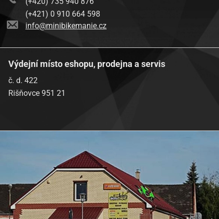
(+420) 735 940 876
SYM (Sanyang)-Jet 50 -00
(+421) 0 910 664 598
SYM (Sanyang)-Jungle 50 GA05W-6
info@minibikemanie.cz
SYM (Sanyang)-Mask 50 2T -00
SYM (Sanyang)-Pure 50
SYM (Sanyang)-Red Devil 50 -00
SYM (Sanyang)-Super Fancy 50 G5H3-6
Výdejní místo eshopu, prodejna a servis
IP11362
č. d. 422
Rišňovce 951 21