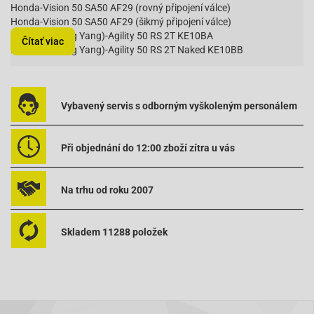
Honda-Vision 50 SA50 AF29 (rovný připojení válce)
Honda-Vision 50 SA50 AF29 (šikmý připojení válce)
Kymco (Kwang Yang)-Agility 50 RS 2T KE10BA
Čítať viac
Kymco (Kwang Yang)-Agility 50 RS 2T Naked KE10BB
Kymco (Kwang Yang)-Curio 50 CX50 KCP SA10AJ
Kymco (Kwang Yang)-DJ 50 Refined SA10ED
Kymco (Kwang Yang)-DJ 50 SA10AA
Kymco (Kwang Yang)-Dink 50 SH10C
Vybavený servis s odborným vyškoleným personálem
Kymco (Kwang Yang)-Fever 1 50 ZX50 KCA SA10AL
Kymco (Kwang Yang)-Fever 2 50 ZXII Super Fever SC10AS
Kymco (Kwang Yang)-Grand Dink 50 SF10JA
Při objednání do 12:00 zboží zítra u vás
Kymco (Kwang Yang)-Grand Dink 50S SF10JB
Kymco (Kwang Yang)-Heroism 50 Calypso 50 KCZ SB10AC
Kymco (Kwang Yang)-KB 50 Meteorit Scout 50
Na trhu od roku 2007
Kymco (Kwang Yang)-Like 50 2T KE10AA
Kymco (Kwang Yang)-MXU 50
Kymco (Kwang Yang)-MXer 50
Skladem 11288 položek
Kymco (Kwang Yang)-Maxxer 50
Kymco (Kwang Yang)-Maxxer 50 m. Zulassung
Kymco (Kwang Yang)-People 50
Kymco (Kwang Yang)-Super 8 50 2-Takt
Kymco (Kwang Yang)-Super 9 AC 50