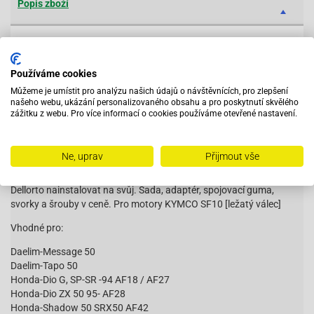
Popis zboží
Parametry
Používáme cookies
Otázka na prodavače
Můžeme je umístit pro analýzu našich údajů o návštěvnících, pro zlepšení
našeho webu, ukázání personalizovaného obsahu a pro poskytnutí skvělého
zážitku z webu. Pro více informací o cookies používáme otevřené nastavení.
Popis zboží
Ne, uprav
Přijmout vše
Tato montážní sada je potřebná, pokud chcete původní karburátor
Dellorto nainstalovat na svůj. Sada, adaptér, spojovací guma,
svorky a šrouby v ceně. Pro motory KYMCO SF10 [ležatý válec]
Vhodné pro:
Daelim-Message 50
Daelim-Tapo 50
Honda-Dio G, SP-SR -94 AF18 / AF27
Honda-Dio ZX 50 95- AF28
Honda-Shadow 50 SRX50 AF42