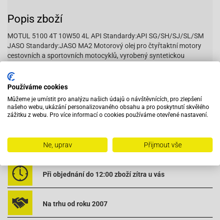
Popis zboží
MOTUL 5100 4T 10W50 4L API Standardy:API SG/SH/SJ/SL/SM
JASO Standardy:JASO MA2 Motorový olej pro čtyřtaktní motory
cestovních a sportovních motocyklů, vyrobený syntetickou
technologií na bázi esterové syntézy a Technosyntézy, která je
patentovaná firmou MOTUL. Obsahuje speciální přísady pro
ochranu převodovky a spojky, která je spojena s motorem. Použití:
Používáme cookies
cestovní moto, motokros, enduro. API Standardy:API
Můžeme je umístit pro analýzu našich údajů o návštěvnících, pro zlepšení
SG/SH/SJ/SL/SM JASO Standardy:JASO MA2 5100 10W50 4T_4L
našeho webu, ukázání personalizovaného obsahu a pro poskytnutí skvělého
zážitku z webu. Pro více informací o cookies používáme otevřené nastavení.
Vybavený servis s odborným vyškoleným personálem
Ne, uprav
Přijmout vše
Při objednání do 12:00 zboží zítra u vás
Na trhu od roku 2007