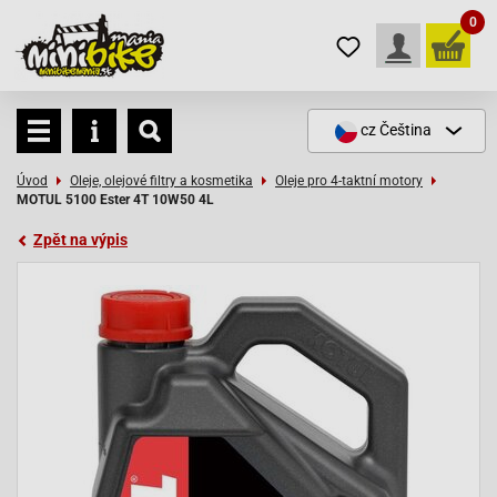
0
cz
Čeština
Úvod
Oleje, olejové filtry a kosmetika
Oleje pro 4-taktní motory
MOTUL 5100 Ester 4T 10W50 4L
Zpět na výpis