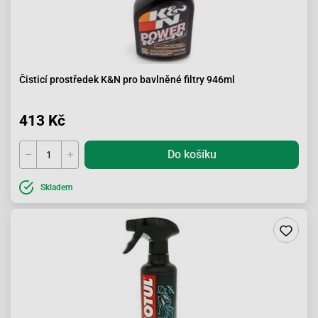
Čisticí prostředek K&N pro bavlněné filtry 946ml
413 Kč
Do košíku
Skladem