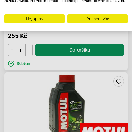
zážitku z webu. Pro více informací o cookies používáme otevřené nastavení.
Měděná pasta Presto 100g
Ne, uprav
Přijmout vše
255 Kč
Do košíku
Skladem