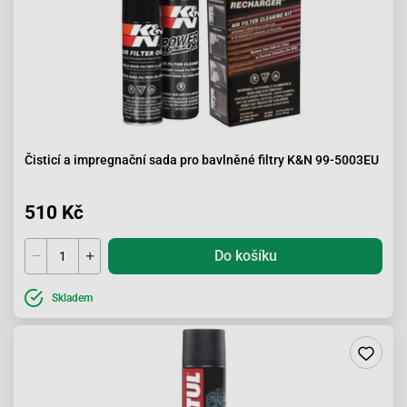
Čisticí a impregnační sada pro bavlněné filtry K&N 99-5003EU
510 Kč
Do košíku
Skladem