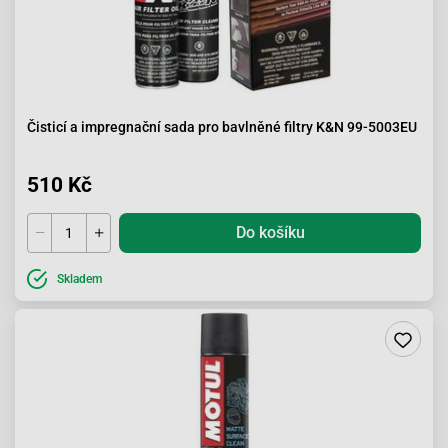
Čisticí a impregnační sada pro bavlněné filtry K&N 99-5003EU
510 Kč
Do košíku
Skladem