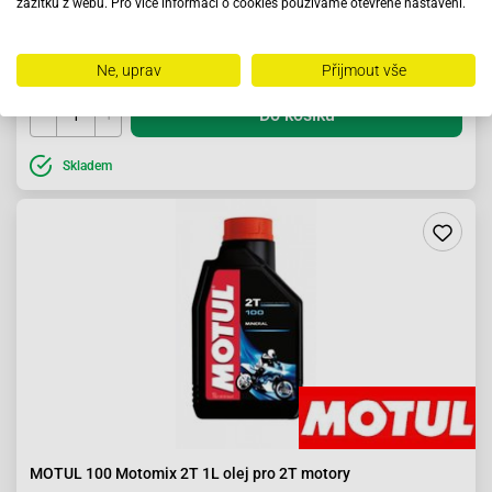
zážitku z webu. Pro více informací o cookies používáme otevřené nastavení.
255 Kč
Ne, uprav
Přijmout vše
Do košíku
Skladem
MOTUL 100 Motomix 2T 1L olej pro 2T motory