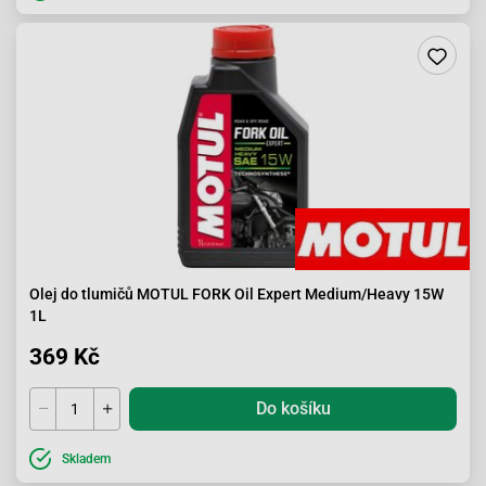
Olej do tlumičů MOTUL FORK Oil Expert Medium/Heavy 15W
1L
369 Kč
Do košíku
Skladem