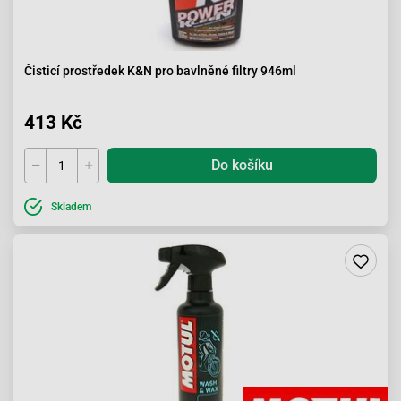
Čisticí prostředek K&N pro bavlněné filtry 946ml
413 Kč
Do košíku
Skladem