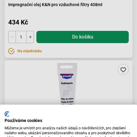
Impregnační olej K&N pro vzduchové filtry 408ml
434 Kč
Do košíku
Na objednávku
Používáme cookies
Můžeme je umístit pro analýzu našich údajů o návštěvnících, pro zlepšení
našeho webu, ukázání personalizovaného obsahu a pro poskytnutí skvělého
Měděná pasta Presto 100g