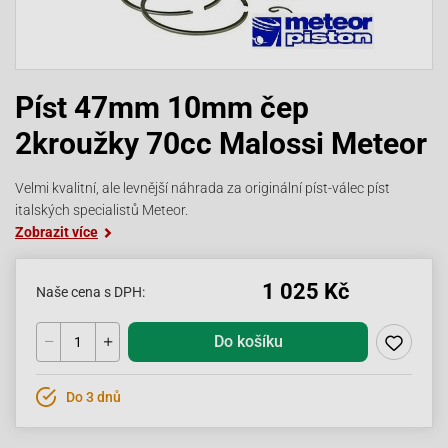
Píst 47mm 10mm čep
2kroužky 70cc Malossi Meteor
Velmi kvalitní, ale levnější náhrada za originální píst-válec píst
italských specialistů Meteor.
Zobrazit více
1 025 Kč
Naše cena s DPH:
Do košíku
Do 3 dnů