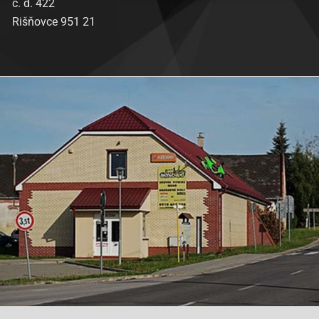
č. d. 422
Rišňovce 951 21