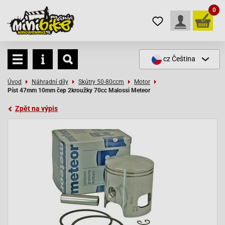
0
cz
Čeština
Úvod
Náhradní díly
Skútry 50-80ccm
Motor
Píst 47mm 10mm čep 2kroužky 70cc Malossi Meteor
Zpět na výpis