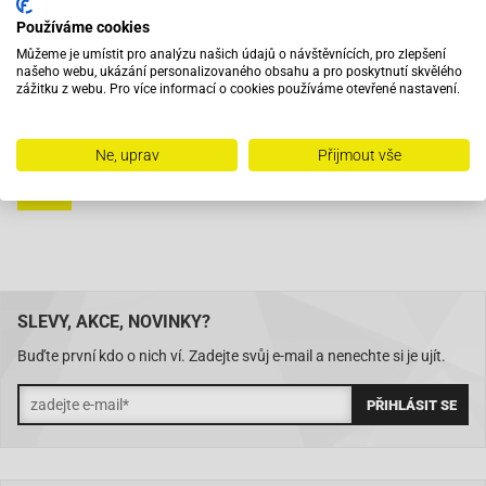
Používáme cookies
Můžeme je umístit pro analýzu našich údajů o návštěvnících, pro zlepšení
Při objednání do 12:00 zboží zítra u vás
našeho webu, ukázání personalizovaného obsahu a pro poskytnutí skvělého
zážitku z webu. Pro více informací o cookies používáme otevřené nastavení.
Na trhu od roku 2007
Ne, uprav
Přijmout vše
Skladem 11288 položek
SLEVY, AKCE, NOVINKY?
Buďte první kdo o nich ví. Zadejte svůj e-mail a nenechte si je ujít.