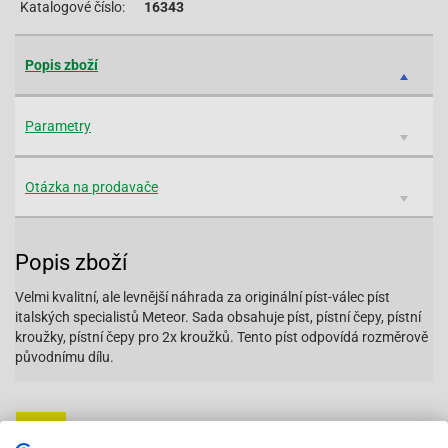
Katalogové číslo:
16343
Popis zboží
Parametry
Otázka na prodavače
Popis zboží
Velmi kvalitní, ale levnější náhrada za originální píst-válec píst
italských specialistů Meteor. Sada obsahuje píst, pístní čepy, pístní
kroužky, pístní čepy pro 2x kroužků. Tento píst odpovídá rozměrově
původnímu dílu.
Vybavený servis s odborným vyškoleným personálem