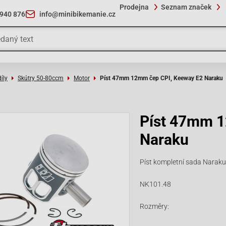
Prodejna
Seznam značek
 940 876
info@minibikemanie.cz
íly
Skútry 50-80ccm
Motor
Píst 47mm 12mm čep CPI, Keeway E2 Naraku
Píst 47mm 1
Naraku
Píst kompletní sada Nara
NK101.48
Rozměry: