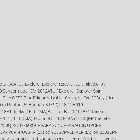
ce GT50ATU / Explorer-Explorer Race GT50 LimitedATU /
0 Sondermodell EM 2012ATU / Explorer-Explorer Spin
 Spin GE50 Blue EditionAdly (Her Chee)-Air Tec 50Adly (Her
hee)-Panther 50Baotian-BT49QT-18C1 B010
-18E1 Rocky (1E40QMA)Baotian-BT49QT-18F1 Tanco
-20C (1E40QMA)Baotian-BT49QT-28A (1E40QMA)Benelli-
YY50QT-27 (2-Takt)CPI-ARAGONCPI-ARAGON GPCPI-
AKYCPI-HUSSAR (E2) od 2003CPI-OLIVER (E2) od 2003CPI-
-OLIVER Sport 50 od 2005CPI-POPCORN (E2) od 2003Generic-