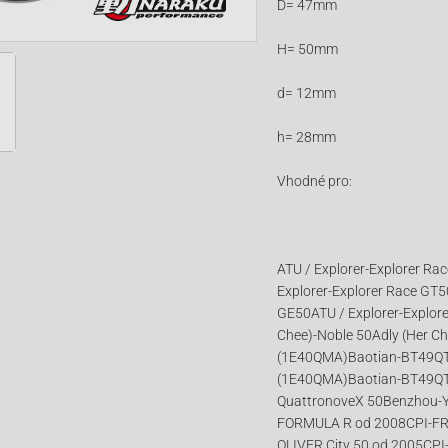
D= 47mm
H= 50mm
d= 12mm
h= 28mm
Vhodné pro:
ATU / Explorer-Explorer Ra
Explorer-Explorer Race GT5
GE50ATU / Explorer-Explorer
Chee)-Noble 50Adly (Her C
(1E40QMA)Baotian-BT49QT
(1E40QMA)Baotian-BT49QT
QuattronoveX 50Benzhou-
FORMULA R od 2008CPI-FRE
OLIVER City 50 od 2005CPI