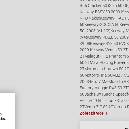
B05 Cracker 50 (Spin 50 G
Keeway-EASY 50 2009-Kee
NKD NakedKeeway-F-ACT 5
50Keeway-GOCCIA 50Keew
50 -2008 (V1, V2)Keeway-
(V4)Keeway-PIXEL 50 200
-2008Keeway-RY8 50 EVOK
2009-Keeway-Venus 50 2TLo
2TMalaguti-F12 Phantom 50
50 2TMawi-Racing Power 5
2TMotomojo-Uptown 50 2TM
50Motorro-Tria 50MuZ / MZ
2003-MuZ / MZ-Moskito RX
Factory-Viaggio RX8 50 2T
50Sachs-SX1Sachs-Speedf
Venice 49 50 2TTank-Class
2TVento-ZIP 50 2TYamati-
Zobrazit více
ho
ebu.