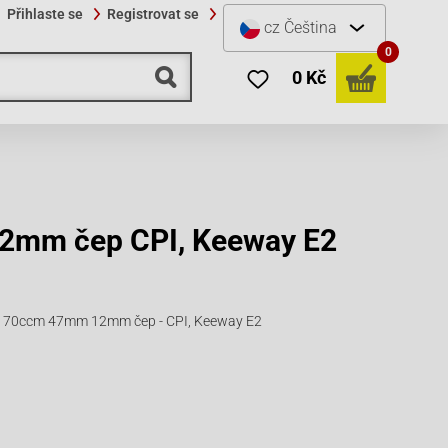
Přihlaste se
Registrovat se
cz
Čeština
0
0 Kč
2mm čep CPI, Keeway E2
ku 70ccm 47mm 12mm čep - CPI, Keeway E2