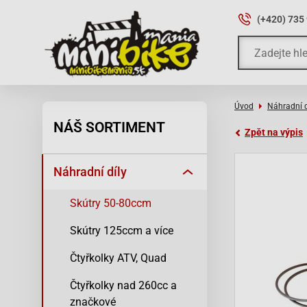
(+420) 735
Úvod
Náhradní d
NÁŠ SORTIMENT
Zpět na výpis
Náhradní díly
Skútry 50-80ccm
Skútry 125ccm a více
Čtyřkolky ATV, Quad
Čtyřkolky nad 260cc a
značkové