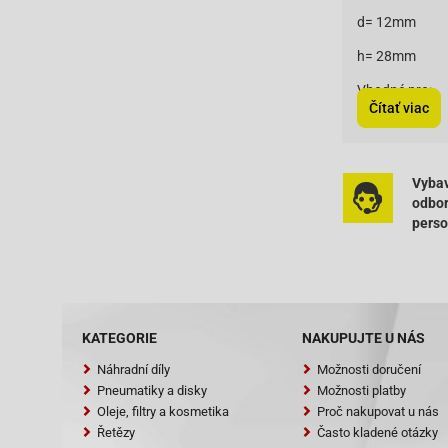
d= 12mm
h= 28mm
Vhodné pro:
Čítať viac
ATU / Explorer
ATU / Explorer
Vybav
odbo
ATU / Explore
pers
ATU / Explorer
ATU / Explorer
Adly (Her Chee
Adly (Her Chee
Adly (Her Chee
KATEGORIE
NAKUPUJTE U NÁS
Baotian-BT49
Baotian-BT49
Náhradní díly
Možnosti doručení
Baotian-BT49
Pneumatiky a disky
Možnosti platby
Oleje, filtry a kosmetika
Proč nakupovat u nás
Baotian-BT49
Řetězy
Často kladené otázky
Baotian-BT49