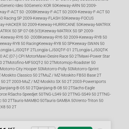
E)Generic-Ideo 50Generic-XOR 50Keeway-ARN 50 2009-
way-F-ACT 50 -2008Keeway-F-ACT 50 2009-Keeway-F-ACT 50
0 Racing SP 2009-Keeway-FLASH 50Keeway-FOCUS
ay-HACKER 50 2009-Keeway-HURRICANE 50Keeway-MATRIX
MATRIX 50 SP 07-08 (V3)Keeway-MATRIX 50 SP 2009-
9-Keeway-RY6 50 -2008Keeway-RY6 50 2009-Keeway-RY8 50
eeway-RY8 50 RacingKeeway-RY8 50 SPKeeway-SWAN 50
ngjia-LJ50QT-F 2TLongjia-LJ50QT-F-01 2TLongjia-LJ50QT-K
 AC (07-) CPI MotorMawi-Desire Race 50 2TMawi-Power Star
0 2TMotofino-MF50QT-2 50 2TMotomojo-Roadster 50
otorro-City Hooper 50Motorro-Polly 50Motorro-Sprint
-Moskito Classico 50 2TMuZ / MZ-Moskito FB50 Base 2T
 50 2T 2003-MuZ / MZ-Moskito SX 50 2T 2003-Powersports
Qianjiang-B-05 50 2TQianjiang-B-08 50 2TSachs-Eagle
orce RSachs-Speedjet 50TNG-LS49 50 2TTNG-SS49 50 2TTNG-
ic 50 2TTauris-MAMBO 50Tauris-SAMBA 50Vento-Triton 50
RX8 50 2T