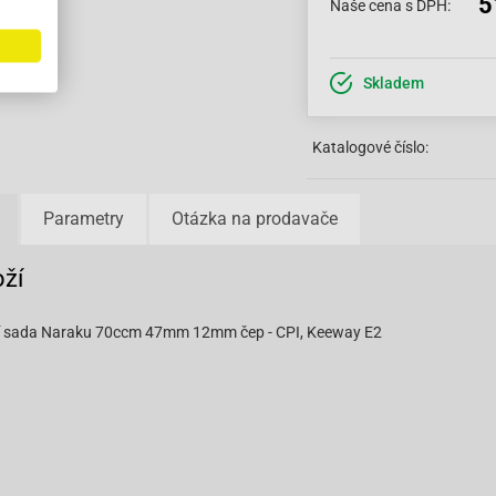
5
Naše cena s DPH:
Skladem
Katalogové číslo:
Parametry
Otázka na prodavače
oží
í sada Naraku 70ccm 47mm 12mm čep - CPI, Keeway E2