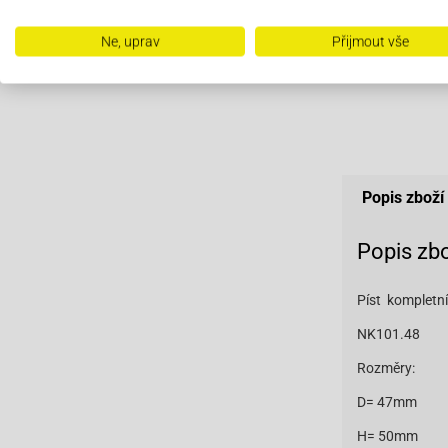
Ne, uprav
Přijmout vše
Popis zboží
Popis zb
Píst kompletn
NK101.48
Rozměry:
D= 47mm
H= 50mm