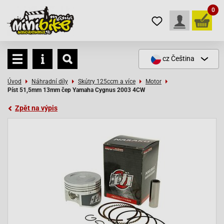
0
cz
Čeština
Úvod
Náhradní díly
Skútry 125ccm a více
Motor
Píst 51,5mm 13mm čep Yamaha Cygnus 2003 4CW
Zpět na výpis