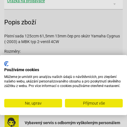
Otázka na prodavače
Popis zboží
Pístní sada 125ccm 61,5mm 13mm čep pro skútr Yamaha Cygnus
(-2003) a MBK typ 2-ventil 4CW
Rozměry:
D= 51,5mm
Používáme cookies
H= 38mm
Můžeme je umístit pro analýzu našich údajů o návštěvnících, pro zlepšení
d= 13mm
našeho webu, ukázání personalizovaného obsahu a pro poskytnutí skvělého
zážitku z webu. Pro více informací o cookies používáme otevřené nastavení.
h= 19,5mm
NK600.32
Ne, uprav
Přijmout vše
Vybavený servis s odborným vyškoleným personálem