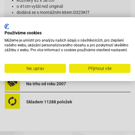
Rozměry 82 x 58 cm
o 41cm vyšší než originál
dodává se s montážním kitem D323KIT
323DT
Používáme cookies
Můžeme je umístit pro analýzu našich údajů o návštěvnících, pro zlepšení
našeho webu, ukázání personalizovaného obsahu a pro poskytnutí skvělého
Vybavený servis s odborným vyškoleným personálem
zážitku z webu. Pro více informací o cookies používáme otevřené nastavení.
Při objednání do 12:00 zboží zítra u vás
Ne, uprav
Přijmout vše
Na trhu od roku 2007
Skladem 11288 položek