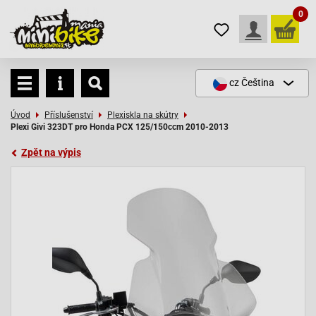
0
cz
Čeština
Úvod
Příslušenství
Plexiskla na skútry
Plexi Givi 323DT pro Honda PCX 125/150ccm 2010-2013
Zpět na výpis