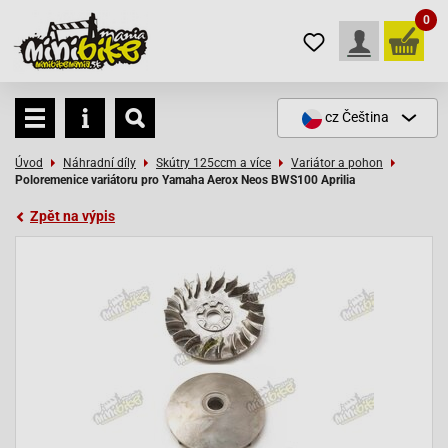
0
cz
Čeština
Úvod
Náhradní díly
Skútry 125ccm a více
Variátor a pohon
Poloremenice variátoru pro Yamaha Aerox Neos BWS100 Aprilia
Zpět na výpis