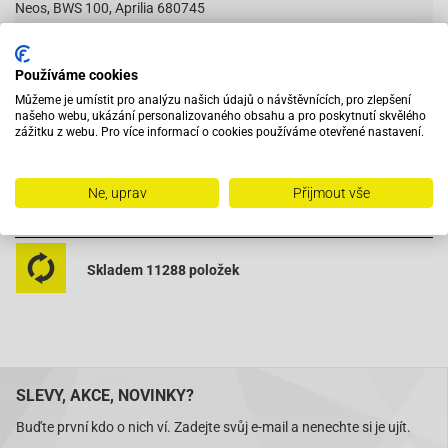
Neos, BWS 100, Aprilia 680745
Používáme cookies
Vybavený servis s odborným vyškoleným personálem
Můžeme je umístit pro analýzu našich údajů o návštěvnících, pro zlepšení
našeho webu, ukázání personalizovaného obsahu a pro poskytnutí skvělého
zážitku z webu. Pro více informací o cookies používáme otevřené nastavení.
Při objednání do 12:00 zboží zítra u vás
Ne, uprav
Přijmout vše
Na trhu od roku 2007
Skladem 11288 položek
SLEVY, AKCE, NOVINKY?
Buďte první kdo o nich ví. Zadejte svůj e-mail a nenechte si je ujít.