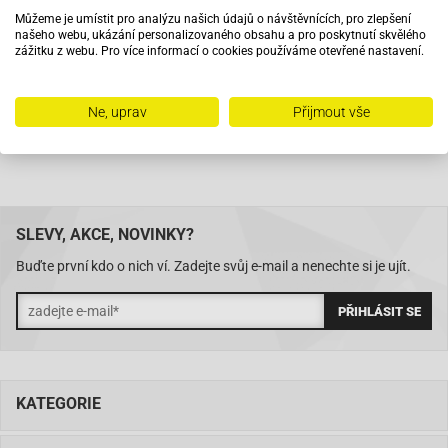
Můžeme je umístit pro analýzu našich údajů o návštěvnících, pro zlepšení
našeho webu, ukázání personalizovaného obsahu a pro poskytnutí skvělého
Na trhu od roku 2007
zážitku z webu. Pro více informací o cookies používáme otevřené nastavení.
Skladem 11288 položek
Ne, uprav
Přijmout vše
SLEVY, AKCE, NOVINKY?
Buďte první kdo o nich ví. Zadejte svůj e-mail a nenechte si je ujít.
KATEGORIE