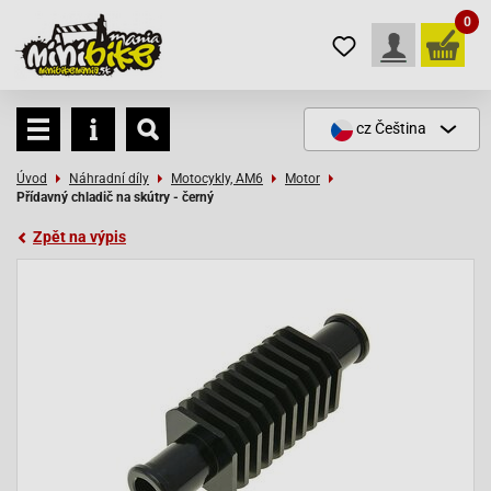
0
cz
Čeština
Úvod
Náhradní díly
Motocykly, AM6
Motor
Přídavný chladič na skútry - černý
Zpět na výpis