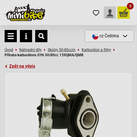
0
cz
Čeština
Úvod
Náhradní díly
Skútry 50-80ccm
Karburátor a filtry
Příruba karburátoru GY6 50/80cc 139QMA/QMB
Zpět na výpis