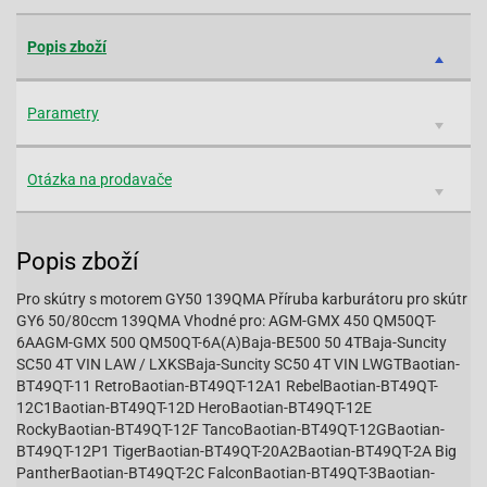
Popis zboží
Parametry
Otázka na prodavače
Popis zboží
Pro skútry s motorem GY50 139QMA Příruba karburátoru pro skútr
GY6 50/80ccm 139QMA Vhodné pro: AGM-GMX 450 QM50QT-
6AAGM-GMX 500 QM50QT-6A(A)Baja-BE500 50 4TBaja-Suncity
SC50 4T VIN LAW / LXKSBaja-Suncity SC50 4T VIN LWGTBaotian-
BT49QT-11 RetroBaotian-BT49QT-12A1 RebelBaotian-BT49QT-
12C1Baotian-BT49QT-12D HeroBaotian-BT49QT-12E
RockyBaotian-BT49QT-12F TancoBaotian-BT49QT-12GBaotian-
BT49QT-12P1 TigerBaotian-BT49QT-20A2Baotian-BT49QT-2A Big
PantherBaotian-BT49QT-2C FalconBaotian-BT49QT-3Baotian-