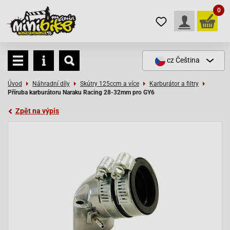
0
cz
Čeština
Úvod
Náhradní díly
Skútry 125ccm a více
Karburátor a filtry
Příruba karburátoru Naraku Racing 28-32mm pro GY6
Zpět na výpis