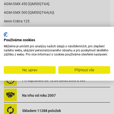
AGM-GMX 450 [QM50QT-6A]
AGM-GMX 500 [QM50QT-6A(A)]
Aeon-Cobra 125
Baja-BE500 50 4T
Baja-RT150 4T
Používáme cookies
Čítať viac
Můžeme je umístit pro analýzu našich údajů o návštěvnících, pro zlepšení
Baja-RT150 4T
našeho webu, ukázání personalizovaného obsahu a pro poskytnutí skvělého
zážitku z webu. Pro více informací o cookies používáme otevřené nastavení.
Baja-SC150 4T
Baja-SC150 4T
Vybavený servis s odborným vyškoleným personálem
Ne, uprav
Přijmout vše
Baja-Suncity SC50 4T VIN LAW / LXKS
Při objednání do 12:00 zboží zítra u vás
Baja-Suncity SC50 4T VIN LWGT
Baotian-BT125T-12C1 B010
Na trhu od roku 2007
Baotian-BT125T-12C1 B010
Baotian-BT125T-12E1 Rocky
Skladem 11288 položek