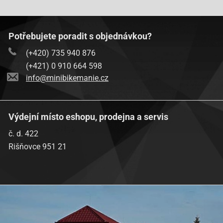
Baotian-BT125T-8A
Baotian-BT125T-8A
Potřebujete poradit s objednávkou?
Baotian-BT125T-8B
Baotian-BT125T-8B
(+420) 735 940 876
(+421) 0 910 664 598
Baotian-BT49QT-11 Retro
info@minibikemanie.cz
Baotian-BT49QT-12A1 Rebel
Baotian-BT49QT-12C1
Výdejní místo eshopu, prodejna a servis
Baotian-BT49QT-12D Hero
č. d. 422
Baotian-BT49QT-12E Rocky
Rišňovce 951 21
Baotian-BT49QT-12F Tanco
Baotian-BT49QT-12G
Baotian-BT49QT-12P1 Tiger
Baotian-BT49QT-20A2
Baotian-BT49QT-2A Big Panther