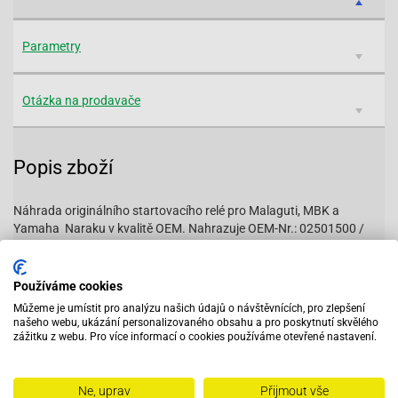
Parametry
Otázka na prodavače
Popis zboží
Náhrada originálního startovacího relé pro Malaguti, MBK a
Yamaha Naraku v kvalitě OEM. Nahrazuje OEM-Nr.: 02501500 /
1nt-h1940-00 / 29u-81950-93.
Vhodné pro:
Používáme cookies
Můžeme je umístit pro analýzu našich údajů o návštěvnících, pro zlepšení
našeho webu, ukázání personalizovaného obsahu a pro poskytnutí skvělého
MBK-Booster 50
zážitku z webu. Pro více informací o cookies používáme otevřené nastavení.
MBK-Booster NG 50 -98
MBK-Booster NG 50 99-
MBK-Booster Naked 50
Ne, uprav
Přijmout vše