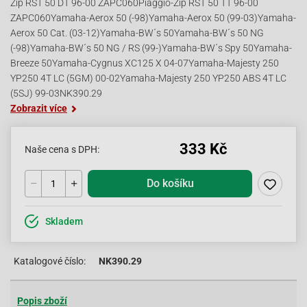
Zip RST 50 DT 96-00 ZAPC060Piaggio-Zip RST 50 TT 96-00
ZAPC060Yamaha-Aerox 50 (-98)Yamaha-Aerox 50 (99-03)Yamaha-
Aerox 50 Cat. (03-12)Yamaha-BW´s 50Yamaha-BW´s 50 NG
(-98)Yamaha-BW´s 50 NG / RS (99-)Yamaha-BW´s Spy 50Yamaha-
Breeze 50Yamaha-Cygnus XC125 X 04-07Yamaha-Majesty 250
YP250 4T LC (5GM) 00-02Yamaha-Majesty 250 YP250 ABS 4T LC
(5SJ) 99-03NK390.29
Zobrazit více
333 Kč
Naše cena s DPH:
Do košíku
Skladem
Katalogové číslo:
NK390.29
Popis zboží