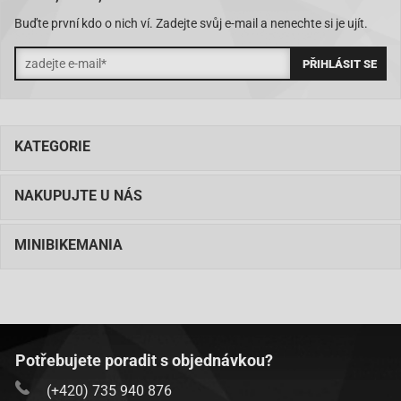
NK390.29
Buďte první kdo o nich ví. Zadejte svůj e-mail a nenechte si je ujít.
KATEGORIE
NAKUPUJTE U NÁS
MINIBIKEMANIA
Potřebujete poradit s objednávkou?
(+420) 735 940 876