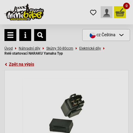
0
cz
Čeština
Úvod
Náhradní díly
Skútry 50-80ccm
Elektrické díly
Relé startovací NARAKU Yamaha Typ
Zpět na výpis