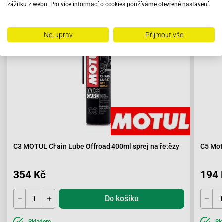
Doporučujeme zakoupit s výrobkem
zážitku z webu. Pro více informací o cookies používáme otevřené nastavení.
Ne, uprav
Přijmout vše
C3 MOTUL Chain Lube Offroad 400ml sprej na řetězy
C5 Mot
354 Kč
194 
Do košíku
Skladem
Sk