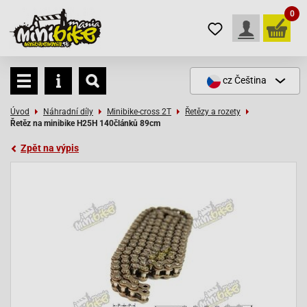
0
cz
Čeština
Úvod
Náhradní díly
Minibike-cross 2T
Řetězy a rozety
Řetěz na minibike H25H 140článků 89cm
Zpět na výpis