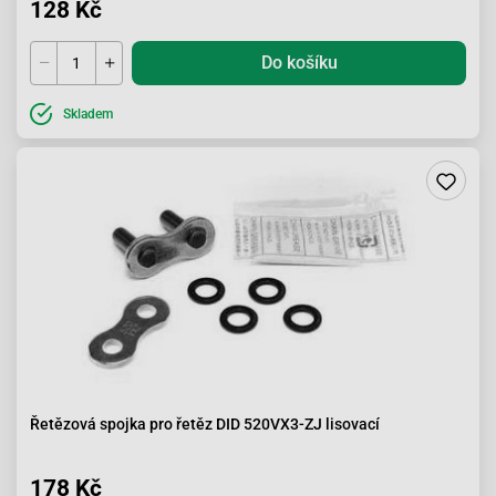
128 Kč
Do košíku
Skladem
Řetězová spojka pro řetěz DID 520VX3-ZJ lisovací
178 Kč