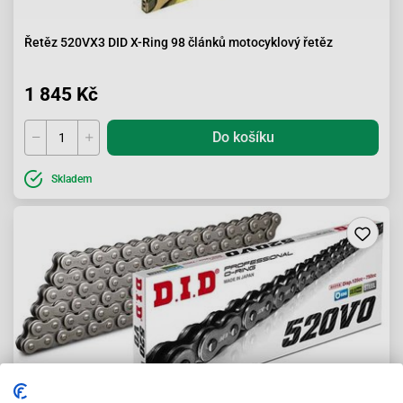
Řetěz 520VX3 DID X-Ring 98 článků motocyklový řetěz
1 845 Kč
Do košíku
Skladem