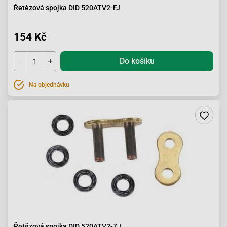
Řetězová spojka DID 520ATV2-FJ
154 Kč
Do košíku
Na objednávku
Řetězová spojka DID 520ATV2-ZJ