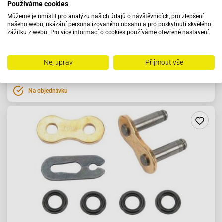
Používáme cookies
Řetěz DID520VO-114článkový O-Ring oSlidBush
Můžeme je umístit pro analýzu našich údajů o návštěvnících, pro zlepšení
našeho webu, ukázání personalizovaného obsahu a pro poskytnutí skvělého
zážitku z webu. Pro více informací o cookies používáme otevřené nastavení.
1 740 Kč
Ne, uprav
Přijmout vše
Do košíku
Na objednávku