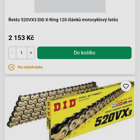
Řetěz 520VX3 DID X-Ring 120 článků motocyklový řetěz
2 153 Kč
Do košíku
Na objednávku