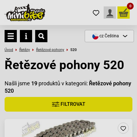
0
cz
Čeština
Úvod
Řetězy
Řetězové pohony
520
Řetězové pohony 520
Našli jsme
19
produktů v kategorii:
Řetězové pohony
520
FILTROVAT