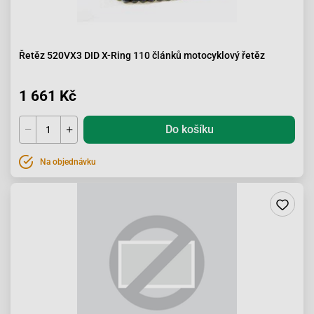
Řetěz 520VX3 DID X-Ring 110 článků motocyklový řetěz
1 661 Kč
Do košíku
Na objednávku