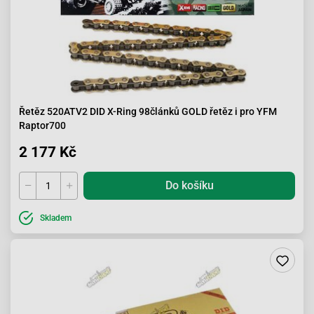
Řetěz 520ATV2 DID X-Ring 98článků GOLD řetěz i pro YFM
Raptor700
2 177 Kč
Do košíku
Skladem