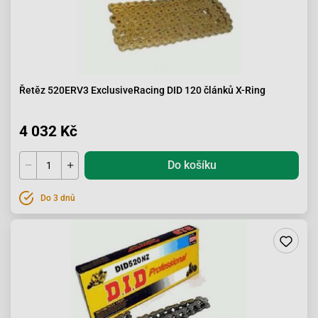
Řetěz 520ERV3 ExclusiveRacing DID 120 článků X-Ring
4 032 Kč
Do košíku
Do 3 dnů