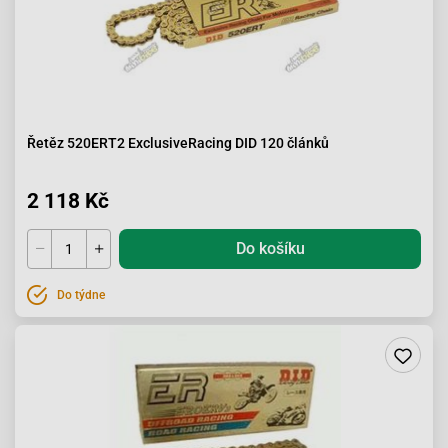
Řetěz 520ERT2 ExclusiveRacing DID 120 článků
2 118 Kč
Do košíku
Do týdne