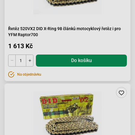
Řetěz 520VX2 DID X-Ring 98 článků motocyklový řetěz i pro
YFM Raptor700
1 613 Kč
Do košíku
Na objednávku