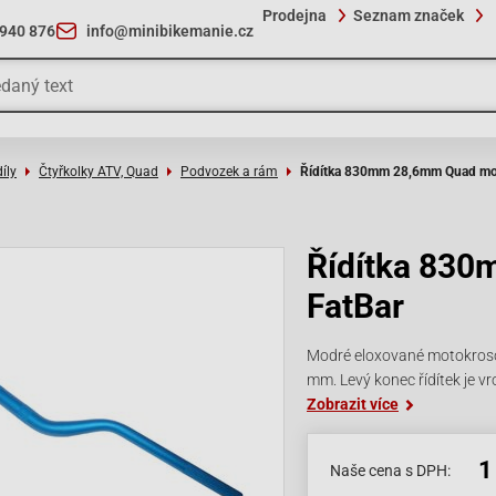
Prodejna
Seznam značek
 940 876
info@minibikemanie.cz
íly
Čtyřkolky ATV, Quad
Podvozek a rám
Řídítka 830mm 28,6mm Quad mo
Řídítka 83
FatBar
Modré eloxované motokrosov
mm. Levý konec řídítek je v
Zobrazit více
1
Naše cena s DPH: