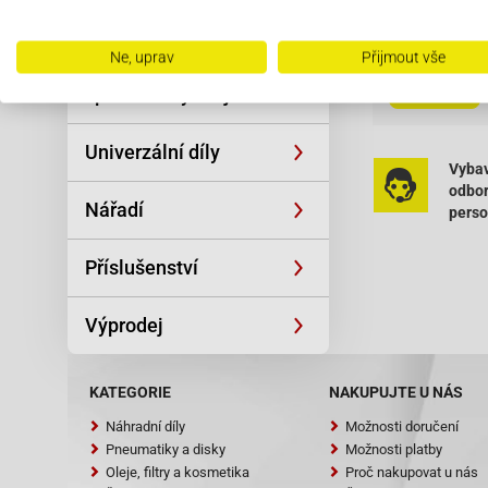
Výška: 150 m
Řetězy
Ne, uprav
Přijmout vše
Oblečení a
VC30829
Čítať viac
sportovní výstroj
Univerzální díly
Vybav
odbo
Nářadí
pers
Příslušenství
Výprodej
KATEGORIE
NAKUPUJTE U NÁS
Náhradní díly
Možnosti doručení
Pneumatiky a disky
Možnosti platby
Oleje, filtry a kosmetika
Proč nakupovat u nás