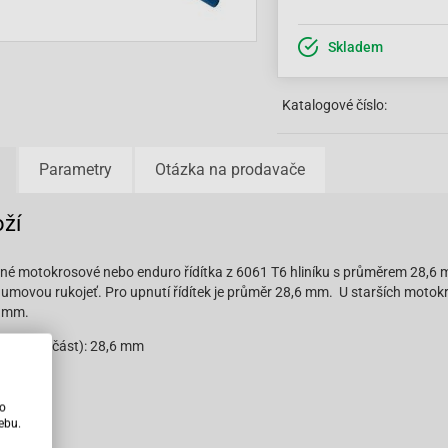
Skladem
Katalogové číslo:
Parametry
Otázka na prodavače
oží
é motokrosové nebo enduro řídítka z 6061 T6 hliníku s průměrem 28,6 mm
gumovou rukojeť. Pro upnutí řídítek je průměr 28,6 mm. U starších motok
 mm.
 (upínací část): 28,6 mm
: 22 mm
ho
ebu.