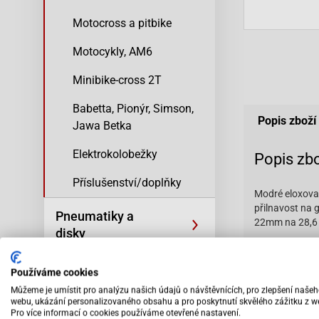
Motocross a pitbike
Motocykly, AM6
Minibike-cross 2T
Babetta, Pionýr, Simson,
Popis zboží
Jawa Betka
Elektrokolobežky
Popis zb
Příslušenství/doplňky
Modré eloxovan
přilnavost na 
Pneumatiky a
22mm na 28,6
disky
Průměr řídítek
Oleje, filtry a
Průměr řídítek
Používáme cookies
kosmetika
Můžeme je umístit pro analýzu našich údajů o návštěvnících, pro zlepšení naše
Šířka: 830 mm
webu, ukázání personalizovaného obsahu a pro poskytnutí skvělého zážitku z w
Pro více informací o cookies používáme otevřené nastavení.