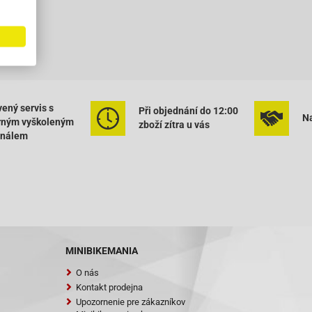
m
ený servis s
Při objednání do 12:00
Na
rným vyškoleným
zboží zítra u vás
onálem
MINIBIKEMANIA
O nás
Kontakt prodejna
Upozornenie pre zákazníkov