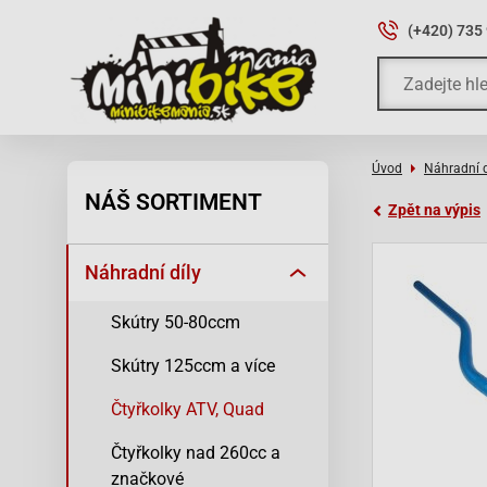
(+420) 735
Úvod
Náhradní d
NÁŠ SORTIMENT
Zpět na výpis
Náhradní díly
Skútry 50-80ccm
Skútry 125ccm a více
Čtyřkolky ATV, Quad
Čtyřkolky nad 260cc a
značkové