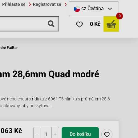
Přihlaste se
Registrovat se
cz
Čeština
0
0 Kč
dré FatBar
0mm 28,6mm Quad modré
é nebo enduro řídítka z 6061 T6 hliníku s průměrem 28,6
roubkovaný, aby poskytoval...
 063 Kč
Do košíku