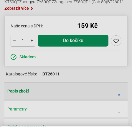
XT50QTZhongyu-ZY50QT-7Zongshen-ZS50QT-4 (Cab 50)BT26011
Zobrazit více
159 Kč
Naše cena s DPH:
Do košíku
Skladem
Katalogové číslo:
BT26011
Popis zboží
Parametry
Otázka na prodavače