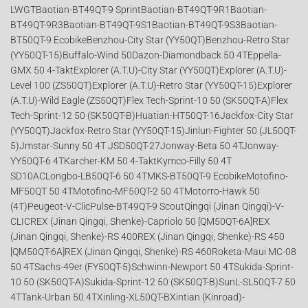
LWGTBaotian-BT49QT-9 SprintBaotian-BT49QT-9R1Baotian-
BT49QT-9R3Baotian-BT49QT-9S1Baotian-BT49QT-9S3Baotian-
BT50QT-9 EcobikeBenzhou-City Star (YY50QT)Benzhou-Retro Star
(YY50QT-15)Buffalo-Wind 50Dazon-Diamondback 50 4TEppella-
GMX 50 4-TaktExplorer (A.T.U)-City Star (YY50QT)Explorer (A.T.U)-
Level 100 (ZS50QT)Explorer (A.T.U)-Retro Star (YY50QT-15)Explorer
(A.T.U)-Wild Eagle (ZS50QT)Flex Tech-Sprint-10 50 (SK50QT-A)Flex
Tech-Sprint-12 50 (SK50QT-B)Huatian-HT50QT-16Jackfox-City Star
(YY50QT)Jackfox-Retro Star (YY50QT-15)Jinlun-Fighter 50 (JL50QT-
5)Jmstar-Sunny 50 4T JSD50QT-27Jonway-Beta 50 4TJonway-
YY50QT-6 4TKarcher-KM 50 4-TaktKymco-Filly 50 4T
SD10ACLongbo-LB50QT-6 50 4TMKS-BT50QT-9 EcobikeMotofino-
MF50QT 50 4TMotofino-MF50QT-2 50 4TMotorro-Hawk 50
(4T)Peugeot-V-ClicPulse-BT49QT-9 ScoutQingqi (Jinan Qingqi)-V-
CLICREX (Jinan Qingqi, Shenke)-Capriolo 50 [QM50QT-6A]REX
(Jinan Qingqi, Shenke)-RS 400REX (Jinan Qingqi, Shenke)-RS 450
[QM50QT-6A]REX (Jinan Qingqi, Shenke)-RS 460Roketa-Maui MC-08
50 4TSachs-49er (FY50QT-5)Schwinn-Newport 50 4TSukida-Sprint-
10 50 (SK50QT-A)Sukida-Sprint-12 50 (SK50QT-B)SunL-SL50QT-7 50
4TTank-Urban 50 4TXinling-XL50QT-BXintian (Kinroad)-