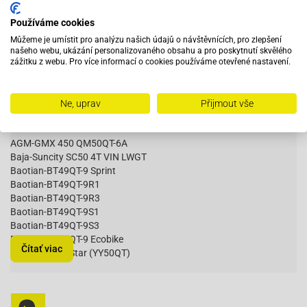
Používáme cookies
Popis zboží
Můžeme je umístit pro analýzu našich údajů o návštěvnících, pro zlepšení
našeho webu, ukázání personalizovaného obsahu a pro poskytnutí skvělého
zážitku z webu. Pro více informací o cookies používáme otevřené nastavení.
Směrovka levá přední pro BT49QT-9 oranžová
Vhodné pro:
Ne, uprav
Přijmout vše
AGM-GMX 450 QM50QT-6A
Baja-Suncity SC50 4T VIN LWGT
Baotian-BT49QT-9 Sprint
Baotian-BT49QT-9R1
Baotian-BT49QT-9R3
Baotian-BT49QT-9S1
Baotian-BT49QT-9S3
Baotian-BT50QT-9 Ecobike
Čítať viac
Benzhou-City Star (YY50QT)
Benzhou-Retro Star (YY50QT-15)
Buffalo-Wind 50
Dazon-Diamondback 50 4T