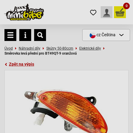
0
cz
Čeština
Úvod
Náhradní díly
Skútry 50-80ccm
Elektrické díly
Směrovka levá přední pro BT49QT-9 oranžová
Zpět na výpis