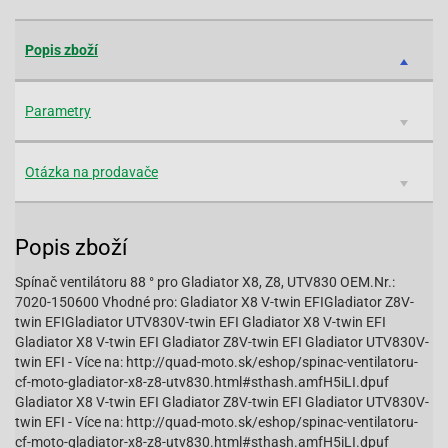
Popis zboží
Parametry
Otázka na prodavače
Popis zboží
Spínač ventilátoru 88 ° pro Gladiator X8, Z8, UTV830 OEM.Nr.:
7020-150600 Vhodné pro: Gladiator X8 V-twin EFIGladiator Z8V-
twin EFIGladiator UTV830V-twin EFI Gladiator X8 V-twin EFI
Gladiator X8 V-twin EFI Gladiator Z8V-twin EFI Gladiator UTV830V-
twin EFI - Více na: http://quad-moto.sk/eshop/spinac-ventilatoru-
cf-moto-gladiator-x8-z8-utv830.html#sthash.amfH5iLI.dpuf
Gladiator X8 V-twin EFI Gladiator Z8V-twin EFI Gladiator UTV830V-
twin EFI - Více na: http://quad-moto.sk/eshop/spinac-ventilatoru-
cf-moto-gladiator-x8-z8-utv830.html#sthash.amfH5iLI.dpuf