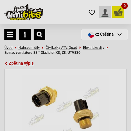
0
cz
Čeština
Úvod
Náhradní díly
Čtyřkolky ATV, Quad
Elektrické díly
Spínač ventilátoru 88 ° Gladiator X8, Z8, UTV830
Zpět na výpis