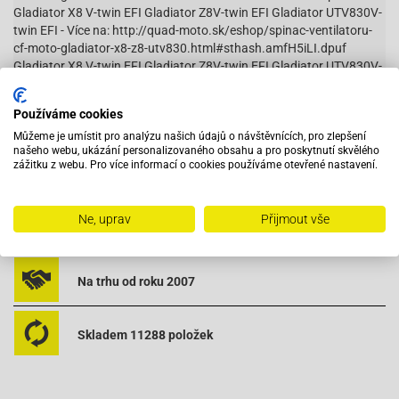
Gladiator X8 V-twin EFI Gladiator Z8V-twin EFI Gladiator UTV830V-
twin EFI - Více na: http://quad-moto.sk/eshop/spinac-ventilatoru-
cf-moto-gladiator-x8-z8-utv830.html#sthash.amfH5iLI.dpuf
Gladiator X8 V-twin EFI Gladiator Z8V-twin EFI Gladiator UTV830V-
twin EFI - Více na: http://quad-moto.sk/eshop/spinac-ventilatoru-
cf-moto-gladiator-x8-z8-utv830.html#sthash.amfH5iLI.dpuf
Používáme cookies
Můžeme je umístit pro analýzu našich údajů o návštěvnících, pro zlepšení
našeho webu, ukázání personalizovaného obsahu a pro poskytnutí skvělého
zážitku z webu. Pro více informací o cookies používáme otevřené nastavení.
Vybavený servis s odborným vyškoleným personálem
Ne, uprav
Přijmout vše
Při objednání do 12:00 zboží zítra u vás
Na trhu od roku 2007
Skladem 11288 položek