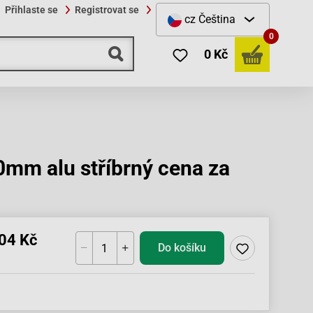
Přihlaste se
Registrovat se
cz
Čeština
0
0 Kč
mm alu stříbrný cena za
04 Kč
Do košíku