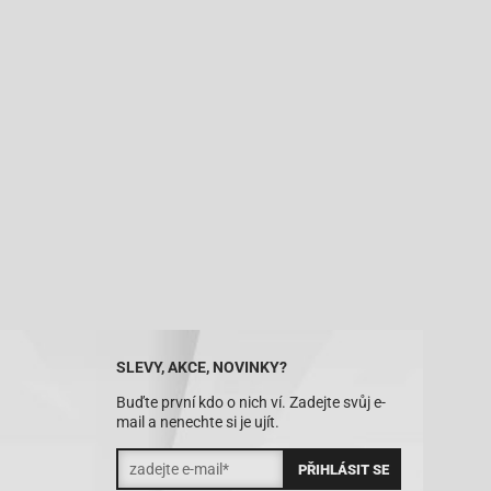
SLEVY, AKCE, NOVINKY?
Buďte první kdo o nich ví. Zadejte svůj e-
mail a nenechte si je ujít.