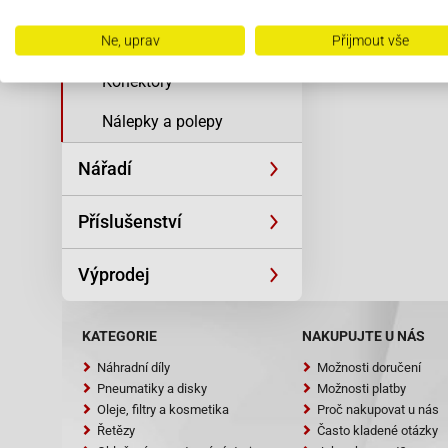
Zapalovací svíčky
Ložiska/gufera
Ne, uprav
Přijmout vše
Konektory
Nálepky a polepy
Nářadí
Příslušenství
Výprodej
KATEGORIE
NAKUPUJTE U NÁS
Náhradní díly
Možnosti doručení
Pneumatiky a disky
Možnosti platby
Oleje, filtry a kosmetika
Proč nakupovat u nás
Řetězy
Často kladené otázky