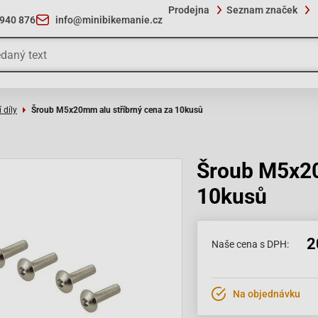
Prodejna
Seznam značek
 940 876
info@minibikemanie.cz
 díly
Šroub M5x20mm alu stříbrný cena za 10kusů
Šroub M5x20
10kusů
2
Naše cena s DPH:
Na objednávku