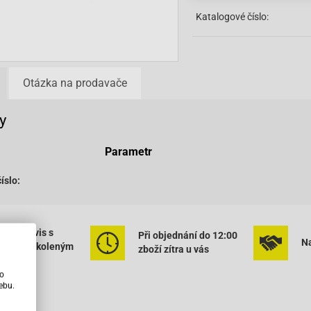
Katalogové číslo:
Otázka na prodavače
y
Parametr
íslo:
ený servis s
Při objednání do 12:00
Na
rným vyškoleným
zboží zítra u vás
onálem
ho
ebu.