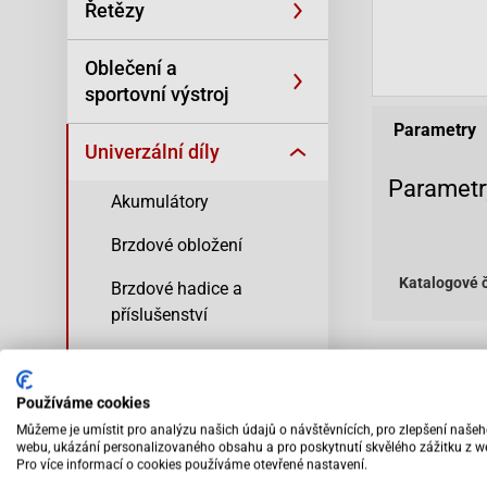
Řetězy
Oblečení a
sportovní výstroj
Parametry
Univerzální díly
Parametr
Akumulátory
Brzdové obložení
Katalogové č
Brzdové hadice a
příslušenství
Rukojeti ProGrip
Vybav
odbo
Žárovky
Používáme cookies
pers
Můžeme je umístit pro analýzu našich údajů o návštěvnících, pro zlepšení naše
Šrouby a matice
webu, ukázání personalizovaného obsahu a pro poskytnutí skvělého zážitku z w
Pro více informací o cookies používáme otevřené nastavení.