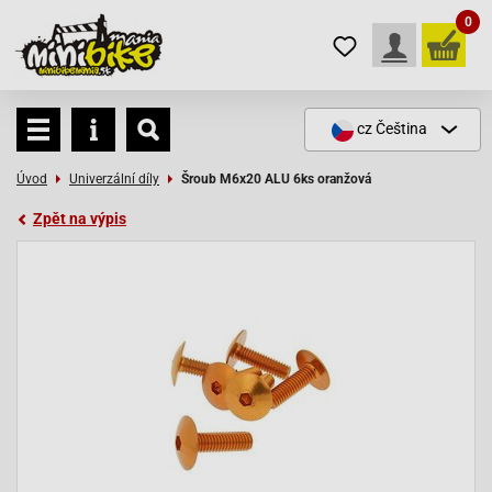
0
cz
Čeština
Úvod
Univerzální díly
Šroub M6x20 ALU 6ks oranžová
Zpět na výpis