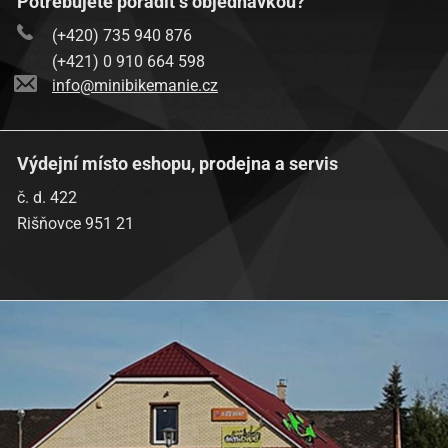
Potřebujete poradit s objednávkou?
(+420) 735 940 876
(+421) 0 910 664 598
info@minibikemanie.cz
Výdejní místo eshopu, prodejna a servis
č. d. 422
Rišňovce 951 21