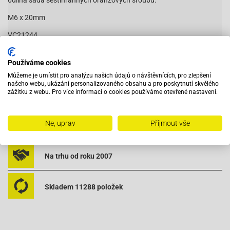
6dílná sada šestihranných oranžových šroubů.
M6 x 20mm
VC21244
Používáme cookies
Můžeme je umístit pro analýzu našich údajů o návštěvnících, pro zlepšení
našeho webu, ukázání personalizovaného obsahu a pro poskytnutí skvělého
zážitku z webu. Pro více informací o cookies používáme otevřené nastavení.
Vybavený servis s odborným vyškoleným personálem
Ne, uprav
Přijmout vše
Při objednání do 12:00 zboží zítra u vás
Na trhu od roku 2007
Skladem 11288 položek