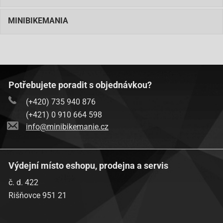
Keeway-FOCUS 125
MINIBIKEMANIA
Keeway-MATRIX 125
Kreidler-RMC D125
Kreidler-RMC F125
Lance-GS-R 150 4T
Potřebujete poradit s objednávkou?
Lance-Phoenix 150 4T
(+420) 735 940 876
Lance-Venice ZN150T-20 150 4T
(+421) 0 910 664 598
Lance-Vintage 150 4T
info@minibikemanie.cz
Longbo-LB150QT-2 Voyager 150 4T
Longbo-LB150T-12 Adventure 150 4T
Výdejní místo eshopu, prodejna a servis
Longjia-LJ125T-A
č. d. 422
Massimo-SL150-18B 150 4T
Rišňovce 951 21
Massimo-SL150-6 150 4T