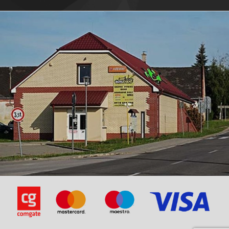
Moto Zeta-Rally 125
Motofino-MF150QT-10D 150 4T
Motorro-Storm 125
MuZ / MZ-Moskito 125R 4T
Puma-Falcon ZN150T-18 150 4T
Puma-Juliet 150 4T
Puma-Romeo 150 4T
REX (Jinan Qingqi, Shenke)-RS 1000 125ccm
REX (Jinan Qingqi, Shenke)-RS 1100 125ccm
REX (Jinan Qingqi, Shenke)-RS 125 [QM125T-10D]
REX (Jinan Qingqi, Shenke)-RS 125 [QM125T-10H]
REX (Jinan Qingqi, Shenke)-SC 125 [QM125T-10A(A)]
REX (Jinan Qingqi, Shenke)-Speedy 125 [QM125T-10A]