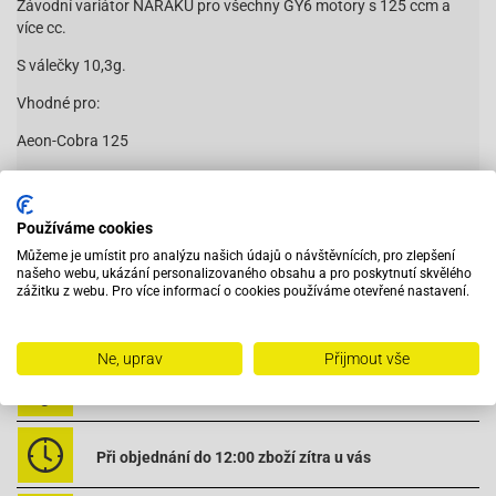
Závodní variátor NARAKU pro všechny GY6 motory s 125 ccm a
více cc.
S válečky 10,3g.
Vhodné pro:
Aeon-Cobra 125
Baja-RT150 4T
Baja-SC150 4T
Používáme cookies
Baotian-BT125T-12C1 B010
Můžeme je umístit pro analýzu našich údajů o návštěvnících, pro zlepšení
našeho webu, ukázání personalizovaného obsahu a pro poskytnutí skvělého
Čítať viac
Baotian-BT125T-12E1 Rocky
zážitku z webu. Pro více informací o cookies používáme otevřené nastavení.
Baotian-BT125T-12F1 Tanco
Ne, uprav
Přijmout vše
Baotian-BT125T-2A
Vybavený servis s odborným vyškoleným personálem
Baotian-BT125T-2B2
Baotian-BT125T-3A2
Při objednání do 12:00 zboží zítra u vás
Baotian-BT125T-3A4