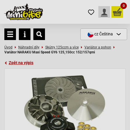
0
cz
Čeština
Úvod
Náhradní díly
Skútry 125ccm a více
Variátor a pohon
Variátor NARAKU Maxi Speed GY6 125,150cc 152/157qmi
Zpět na výpis