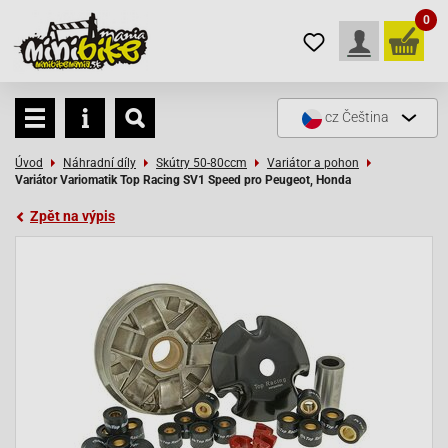
0
cz
Čeština
Úvod
Náhradní díly
Skútry 50-80ccm
Variátor a pohon
Variátor Variomatik Top Racing SV1 Speed pro Peugeot, Honda
Zpět na výpis