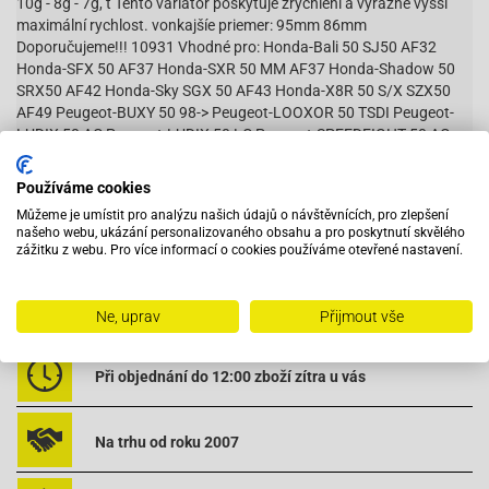
10g - 8g - 7g, t Tento variátor poskytuje zrychlení a výrazně vyšší
maximální rychlost. vonkajšíe priemer: 95mm 86mm
Doporučujeme!!! 10931 Vhodné pro: Honda-Bali 50 SJ50 AF32
Honda-SFX 50 AF37 Honda-SXR 50 MM AF37 Honda-Shadow 50
SRX50 AF42 Honda-Sky SGX 50 AF43 Honda-X8R 50 S/X SZX50
AF49 Peugeot-BUXY 50 98-> Peugeot-LOOXOR 50 TSDI Peugeot-
LUDIX 50 AC Peugeot-LUDIX 50 LC Peugeot-SPEEDFIGHT 50 AC
Peugeot-SPEEDFIGHT 50 LC Peugeot-SPEEDFIGHT2 50 AC
Peugeot-SPEEDFIGHT2 50 LC Peugeot-SPEEDFIGHT3 50 AC
Používáme cookies
Peugeot-SPEEDFIGHT3 50 LC Peugeot-TKR 50 Peugeot-TREKKER
Můžeme je umístit pro analýzu našich údajů o návštěvnících, pro zlepšení
50
našeho webu, ukázání personalizovaného obsahu a pro poskytnutí skvělého
zážitku z webu. Pro více informací o cookies používáme otevřené nastavení.
Vybavený servis s odborným vyškoleným personálem
Ne, uprav
Přijmout vše
Při objednání do 12:00 zboží zítra u vás
Na trhu od roku 2007