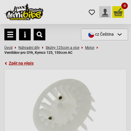
0
cz
Čeština
Úvod
Náhradní díly
Skútry 125ccm a více
Motor
Ventilátor pro GY6, Kymco 125, 150ccm AC
Zpět na výpis