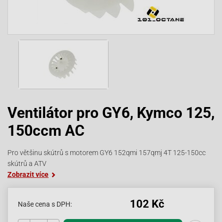
Ventilátor pro GY6, Kymco 125,
150ccm AC
Pro většinu skútrů s motorem GY6 152qmi 157qmj 4T 125-150cc
skútrů a ATV
Zobrazit více
102 Kč
Naše cena s DPH: