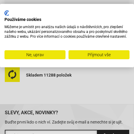
Používáme cookies
Vybavený servis s odborným vyškoleným personálem
Můžeme je umístit pro analýzu našich údajů o návštěvnících, pro zlepšení
našeho webu, ukázání personalizovaného obsahu a pro poskytnutí skvělého
zážitku z webu. Pro více informací o cookies používáme otevřené nastavení.
Při objednání do 12:00 zboží zítra u vás
Ne, uprav
Přijmout vše
Na trhu od roku 2007
Skladem 11288 položek
SLEVY, AKCE, NOVINKY?
Buďte první kdo o nich ví. Zadejte svůj e-mail a nenechte si je ujít.