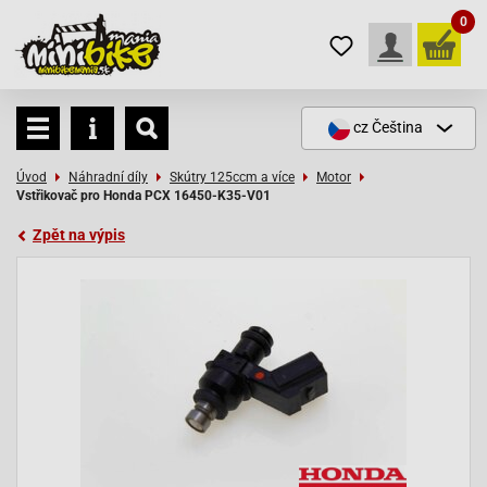
0
cz
Čeština
Úvod
Náhradní díly
Skútry 125ccm a více
Motor
Vstřikovač pro Honda PCX 16450-K35-V01
Zpět na výpis