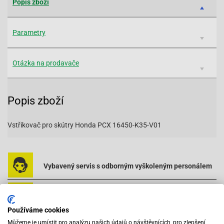
Popis zboží
Parametry
Otázka na prodavače
Popis zboží
Vstřikovač pro skútry Honda PCX 16450-K35-V01
Vybavený servis s odborným vyškoleným personálem
Při objednání do 12:00 zboží zítra u vás
Používáme cookies
Můžeme je umístit pro analýzu našich údajů o návštěvnících, pro zlepšení