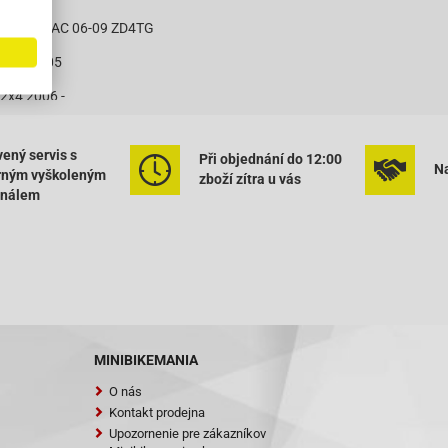
beo 50 4T AC 06-09 ZD4TG
 2x4 -2005
 2x4 2006 -
X 250
ený servis s
Při objednání do 12:00
 4T
Na
rným vyškoleným
zboží zítra u vás
onálem
T
city 4T VIN LAW / LXKS
city 4T VIN LWGT
 - 12C1 - B010
MINIBIKEMANIA
 - 12E1 - Rocky
O nás
 - BT125 - 12F1
Kontakt prodejna
Upozornenie pre zákazníkov
tian -