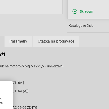
Skladem
Katalogové číslo:
Parametry
Otázka na prodavače
oží
ub na motorový olej M12x1,5 - univerzální
[ QM50QT -6A ]
[ QM50QT -6A (A)]
25
ho
ebu.
beo 50 4T AC 02-06 ZD4TG