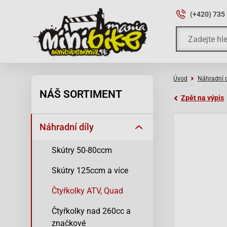
(+420) 735
Úvod
Náhradní d
NÁŠ SORTIMENT
Zpět na výpis
Náhradní díly
Skútry 50-80ccm
Skútry 125ccm a více
Čtyřkolky ATV, Quad
Čtyřkolky nad 260cc a
značkové