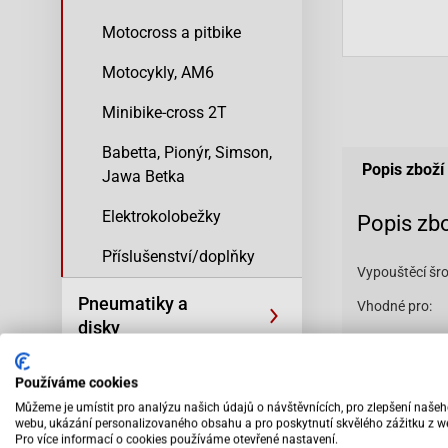
Motocross a pitbike
Motocykly, AM6
Minibike-cross 2T
Babetta, Pionýr, Simson,
Popis zboží
Jawa Betka
Elektrokolobežky
Popis zb
Příslušenství/doplňky
Vypouštěcí šro
Pneumatiky a
Vhodné pro:
disky
AGM GMX 450 
AGM GMX 500 
Oleje, filtry a
Používáme cookies
kosmetika
Aeon Cobra 1
Můžeme je umístit pro analýzu našich údajů o návštěvnících, pro zlepšení naše
webu, ukázání personalizovaného obsahu a pro poskytnutí skvělého zážitku z w
Pro více informací o cookies používáme otevřené nastavení.
Aprilia Scara