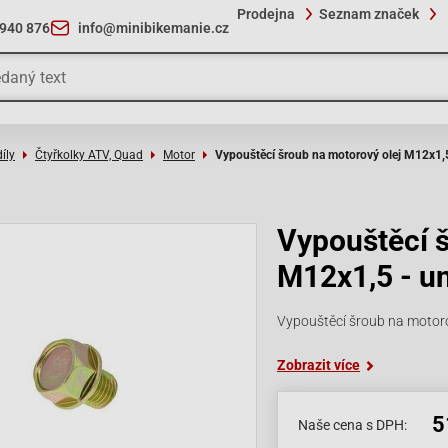
Prodejna
Seznam značek
 940 876
info@minibikemanie.cz
íly
Čtyřkolky ATV, Quad
Motor
Vypouštěcí šroub na motorový olej M12x1,5
Vypouštěcí š
M12x1,5 - un
Vypouštěcí šroub na motorov
Zobrazit více
5
Naše cena s DPH: