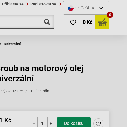
Přihlaste se
Registrovat se
cz
Čeština
0
0 Kč
 - univerzální
roub na motorový olej
iverzální
ý olej M12x1,5 - univerzální
1 Kč
Do košíku