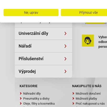
Řetězy
Aprilia Scara
Ne, uprav
Přijmout vše
Oblečení a
Arctic Cat 250
Čítať viac
sportovní výstroj
Arctic Cat 250
Arctic Cat DV
Univerzální díly
Vybav
Baja BE500 50
odbo
Nářadí
pers
Baja RT150 - 4
Baja SC150 4T
Příslušenství
Baja SC50 Sun
Výprodej
Baja SC50 Sun
Baotian BT125
KATEGORIE
NAKUPUJTE U NÁS
Baotian BT125
Náhradní díly
Možnosti doručení
Baotian Tanco
Pneumatiky a disky
Možnosti platby
Oleje, filtry a kosmetika
Proč nakupovat u nás
BT125 -2A Bao