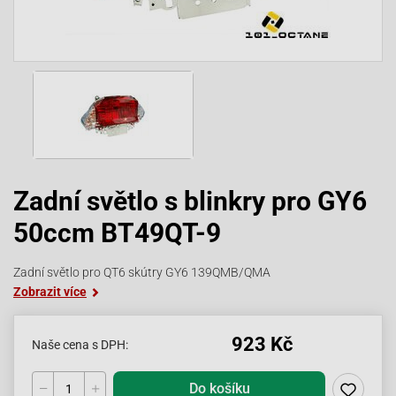
Zadní světlo s blinkry pro GY6
50ccm BT49QT-9
Zadní světlo pro QT6 skútry GY6 139QMB/QMA
Zobrazit více
923 Kč
Naše cena s DPH:
Do košíku