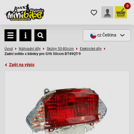
0
cz
Čeština
Úvod
Náhradní díly
Skútry 50-80ccm
Elektrické díly
Zadní světlo s blinkry pro GY6 50ccm BT49QT-9
Zpět na výpis