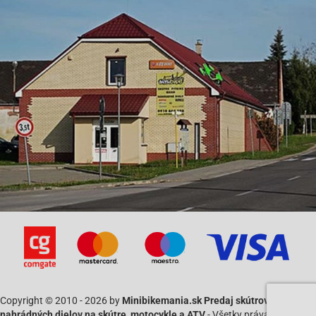
Tank Urban 50-4T
Xinling-XL50QT-B
Xintian (Kinroad)-XT50QT
Zhongyu-ZY50QT-7
Zongshen ZS50QT-4-(Cab 50)
BT13924
Copyright © 2010 - 2026 by
Minibikemania.sk Predaj skútrov SYM a
nahrádných dielov na skútre, motocykle a ATV
- Všetky práva