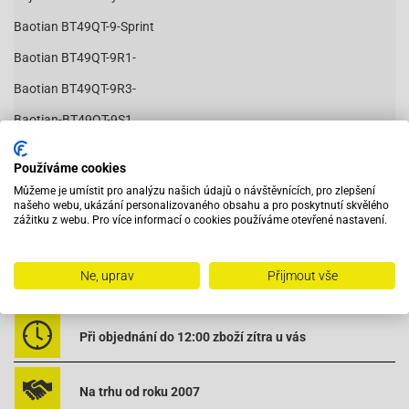
Baotian BT49QT-9-Sprint
Baotian BT49QT-9R1-
Baotian BT49QT-9R3-
Baotian-BT49QT-9S1
Baotian-BT49QT-9S3
Používáme cookies
Baotian BT50QT-9-Ecobike
Můžeme je umístit pro analýzu našich údajů o návštěvnících, pro zlepšení
Čítať viac
našeho webu, ukázání personalizovaného obsahu a pro poskytnutí skvělého
Benzhou-City Star (YY50QT)
zážitku z webu. Pro více informací o cookies používáme otevřené nastavení.
Benzhou-Retro Star (YY50QT-15)
Buffalo Wind 50
Ne, uprav
Přijmout vše
Vybavený servis s odborným vyškoleným personálem
Dazon Diamondback 50-4T
Eppel GMX-50 4-Takt
Při objednání do 12:00 zboží zítra u vás
Explorer (A.T.)-City Star (YY50QT)
Na trhu od roku 2007
Explorer (A.T.)-Level 100 (ZS50QT)