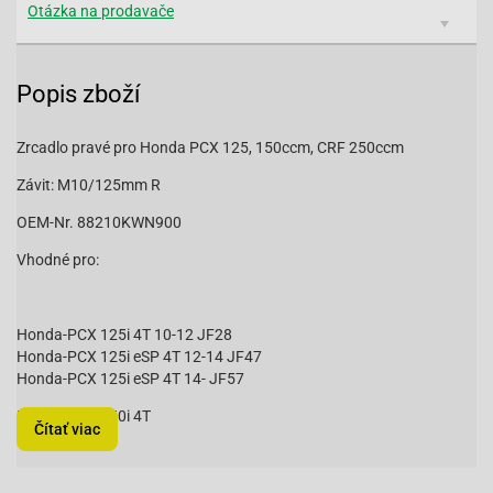
Otázka na prodavače
Popis zboží
Zrcadlo pravé pro Honda PCX 125, 150ccm, CRF 250ccm
Závit: M10/125mm R
OEM-Nr. 88210KWN900
Vhodné pro:
Honda-PCX 125i 4T 10-12 JF28
Honda-PCX 125i eSP 4T 12-14 JF47
Honda-PCX 125i eSP 4T 14- JF57
Honda-PCX 150i 4T
Čítať viac
VC34118