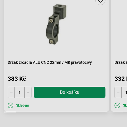
Držák zrcadla ALU CNC 22mm / M8 pravotočivý
Držák 
383 Kč
332 
Do košíku
Skladem
Sk