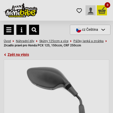
0
cz
Čeština
Úvod
Náhradní díly
Skútry 125ccm a více
Páčky, lanká a zrcátka
Zrcadlo pravé pro Honda PCX 125, 150ccm, CRF 250ccm
Zpět na výpis