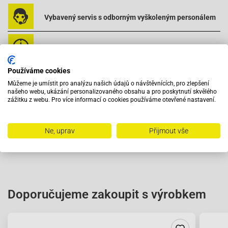
Vybavený servis s odborným vyškoleným personálem
Při objednání do 12:00 zboží zítra u vás
Používáme cookies
Na trhu od roku 2007
Můžeme je umístit pro analýzu našich údajů o návštěvnících, pro zlepšení
našeho webu, ukázání personalizovaného obsahu a pro poskytnutí skvělého
zážitku z webu. Pro více informací o cookies používáme otevřené nastavení.
Skladem 11288 položek
Ne, uprav
Přijmout vše
Doporučujeme zakoupit s výrobkem